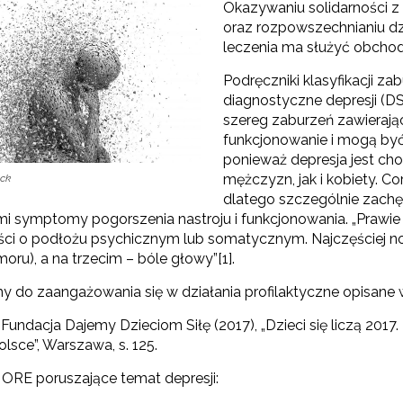
Okazywaniu solidarności z
oraz rozpowszechnianiu dz
leczenia ma służyć obchod
"Rekomendowane programy profilaktyczne"
Podręczniki klasyfikacji z
Programy i projekty Wydziału"
diagnostyczne depresji (DS
szereg zaburzeń zawierając
funkcjonowanie i mogą być 
"Program wychowawczo-profilaktyczny szkoły"
ponieważ depresja jest ch
mężczyzn, jak i kobiety. C
ock
Materiały do pobrania"
dlatego szczególnie zach
mi symptomy pogorszenia nastroju i funkcjonowania. „Prawi
ści o podłożu psychicznym lub somatycznym. Najczęściej no
oru), a na trzecim – bóle głowy”[1].
 do zaangażowania się w działania profilaktyczne opisane
: Fundacja Dajemy Dzieciom Siłę (2017), „Dzieci się liczą 20
olsce”, Warszawa, s. 125.
 ORE poruszające temat depresji: