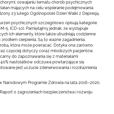
 chorymi, oswajaniu tematu chorób psychicznych
iałań mających na celu wspieranie podejmowania
zony 23 lutego Ogólnopolski Dzień Walki z Depresją.
aburzeń psychicznych szczegółowo opisują kategorie
M-5, ICD-10). Pamiętajmy jednak, że występuje
ych ich elementy, które także utrudniają codzienne
źródłem cierpienia. Są to ważne zagadnienia,
orobą, która może powracać. Dotyka ona zarówno
oraz częściej dotyczy coraz młodszych pacjentów,
ęcamy do zapoznawania się z materiałami
e 40% nastolatków odczuwa powtarzające się
towane jest uczucie zdenerwowania i rozdrażnienia
 w Narodowym Programie Zdrowia na lata 2016–2020.
17. Raport o zagrożeniach bezpieczeństwa i rozwoju