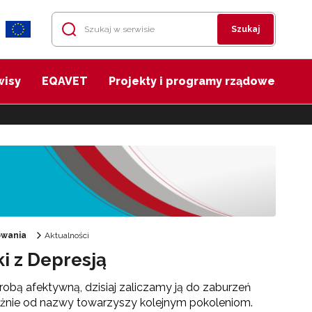
Szukaj
wisy
EQAVET
Projekty i programy rządowe
owania
Aktualności
i z Depresją
obą afektywną, dzisiaj zaliczamy ją do zaburzeń
ależnie od nazwy towarzyszy kolejnym pokoleniom.