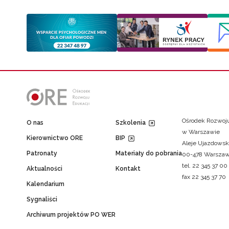
Ośrodek Rozwoju
O nas
Szkolenia
w Warszawie
Kierownictwo ORE
BIP
Aleje Ujazdowsk
Patronaty
Materiały do pobrania
00-478 Warsza
tel. 22 345 37 00
Aktualności
Kontakt
fax 22 345 37 70
Kalendarium
Sygnaliści
Archiwum projektów PO WER