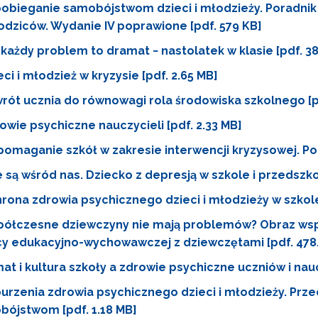
obieganie samobójstwom dzieci i młodzieży. Poradnik
odziców. Wydanie IV poprawione [pdf. 579 KB]
 każdy problem to dramat − nastolatek w klasie [pdf. 38
eci i młodzież w kryzysie [pdf. 2.65 MB]
rót ucznia do równowagi rola środowiska szkolnego [pd
owie psychiczne nauczycieli [pdf. 2.33 MB]
omaganie szkół w zakresie interwencji kryzysowej. Pora
 są wśród nas. Dziecko z depresją w szkole i przedszkol
rona zdrowia psychicznego dzieci i młodzieży w szkole 
ółczesne dziewczyny nie mają problemów? Obraz wspó
cy edukacyjno-wychowawczej z dziewczętami [pdf. 478.
mat i kultura szkoły a zdrowie psychiczne uczniów i nauc
urzenia zdrowia psychicznego dzieci i młodzieży. Pr
bójstwom [pdf. 1.18 MB]