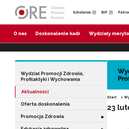
Przejdź do Nawigacji
Przejdź do stopki
Przejdź do treści artykułu
Szkolenia
BIP
Patro
O nas
Doskonalenie kadr
Wydziały meryt
Wydział Promocji Zdrowia,
Profilaktyki i Wychowania
Aktualności
Start
Wy
Oferta doskonalenia
23 lu
Promocja Zdrowia
Rozwiń sekcję 
▶
Edukacja zdrowotna
Rozwiń sekcję "