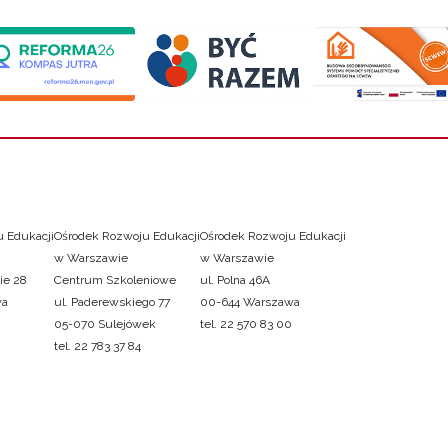
 Edukacji
Ośrodek Rozwoju Edukacji
Ośrodek Rozwoju Edukacji
w Warszawie
w Warszawie
ie 28
Centrum Szkoleniowe
ul. Polna 46A
wa
ul. Paderewskiego 77
00-644 Warszawa
05-070 Sulejówek
tel. 22 570 83 00
tel. 22 783 37 84