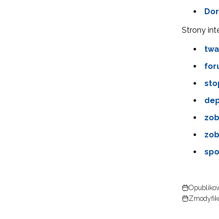
N
Dor
Zap
o s
Strony in
Adr
twa
for
W
sto
cel
dep
zob
zob
spo
Opublikow
Zmodyfiko