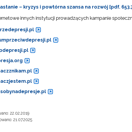
ewsletter ORE
astanie – kryzys i powtórna szansa na rozwój [pdf. 653.
isz się i bądź na bieżąco z najnowszymi informacjami
zkoleniach i programach.
ternetowe innych instytucji prowadzących kampanie społeczne
es e-mail:
rzedepresji.pl
umprzeciwdepresji.pl
yrażam zgodę na przetwarzanie moich danych osobowych przez ORE w
pdepresji.pl
ach marketingowych.
resja.org
Zapisuję się
aczznikam.pl
aczjestem.pl
sobynadepresje.pl
ano: 22.02.2019
wano: 21.07.2025