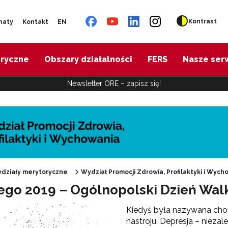
Kontrast
naty
Kontakt
EN
oryczne
Obszary działalności
FERS
Nasze ser
Newsletter ORE – zapisz się!
działy merytoryczne
Wydział Promocji Zdrowia, Profilaktyki i Wych
tego 2019 – Ogólnopolski Dzień Walk
"Promocja Zdrowia"
Kiedyś była nazywana chor
nastroju. Depresja – niez
Edukacja zdrowotna"