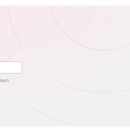
elach