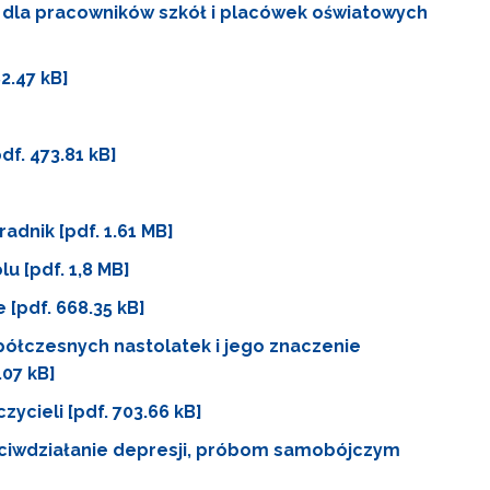
 dla pracowników szkół i placówek oświatowych
2.47 kB]
f. 473.81 kB]
dnik [pdf. 1.61 MB]
u [pdf. 1,8 MB]
[pdf. 668.35 kB]
łczesnych nastolatek i jego znaczenie
07 kB]
zycieli [pdf. 703.66 kB]
zeciwdziałanie depresji, próbom samobójczym