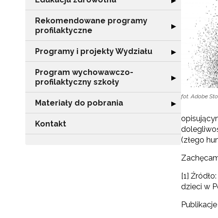
▶
Rekomendowane programy
Rozwiń sekcję 
▶
profilaktyczne
Programy i projekty Wydziału
Rozwiń sekcję "
▶
Program wychowawczo-
Rozwiń sekcję 
▶
profilaktyczny szkoły
fot. Adobe St
Materiały do pobrania
Rozwiń sekcję "
▶
opisujący
Kontakt
dolegliwo
(złego hum
Zachęcamy
[1] Źródło
dzieci w P
Publikacje