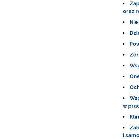
Zap
oraz r
Nie
Dzi
Pow
Zdr
Wsp
One
Och
Wsp
w pra
Kli
Zab
i samo