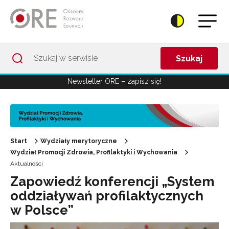
Przejdź do Nawigacji
Przejdź do stopki
Przejdź do treści artykułu
Szukaj
Newsletter ORE – zapisz się!
Start
Wydziały merytoryczne
Wydział Promocji Zdrowia, Profilaktyki i Wychowania
Aktualności
Zapowiedź konferencji „System
oddziaływań profilaktycznych
w Polsce”