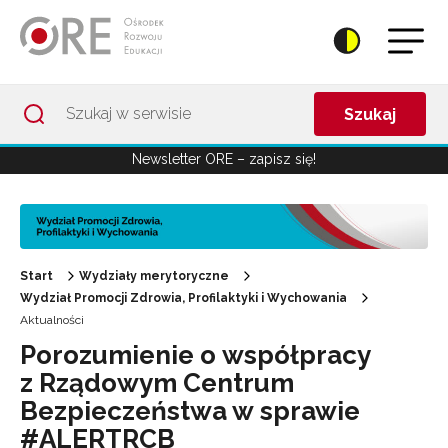
Przejdź do Nawigacji
Przejdź do stopki
Przejdź do treści artykułu
Szukaj
Newsletter ORE – zapisz się!
Start
Wydziały merytoryczne
Wydział Promocji Zdrowia, Profilaktyki i Wychowania
Aktualności
Porozumienie o współpracy
z Rządowym Centrum
Bezpieczeństwa w sprawie
#ALERTRCB