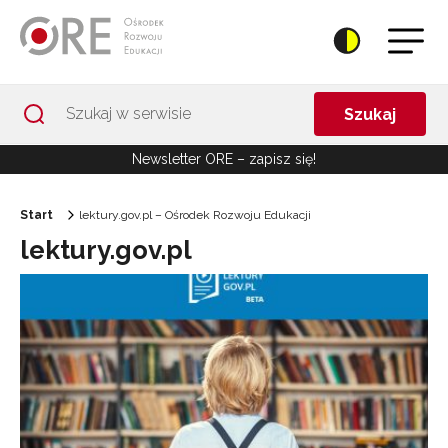
Przejdź do Nawigacji
Przejdź do stopki
Przejdź do treści artykułu
Szukaj
Newsletter ORE – zapisz się!
Start
lektury.gov.pl – Ośrodek Rozwoju Edukacji
lektury.gov.pl