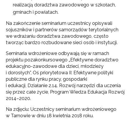
realizacją doradztwa zawodowego w szkołach,
gminach i powiatach.
Na zakończenie seminarium uczestnicy opisywali
sojuszników i partnerów samorządów terytorialnych
we wdrażaniu doradztwa zawodowego, często
tworząc bardzo rozbudowane sieci osób i instytucji.
Seminaria wdrożeniowe odbywają się w ramach
projektu pozakonkursowego „Efektywne doradztwo
edukacyjno-zawodowe dla dzieci, młodzieży
i dorosłych”, Oś priorytetowa II: Efektywne polityki
publiczne dla rynku pracy, gospodarki
i edukacji, Działanie 2.14. Rozwój narzędzi dla uczenia
Newsletter ORE
się przez całe życie, Program Wiedza Edukacja Rozwój
2014–2020.
Zapisz się i bądź na bieżąco z najnowszymi
informacjami
Na zdjęciu: Uczestnicy seminarium wdrożeniowego
o szkoleniach i programach.
w Tarnowie w dniu 18 kwietnia 2018 roku.
Adres e-mail: