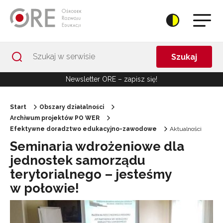
Przejdź do Nawigacji
Przejdź do stopki
Przejdź do treści artykułu
Szukaj
Newsletter ORE – zapisz się!
Start
Obszary działalności
Archiwum projektów PO WER
Efektywne doradztwo edukacyjno-zawodowe
Aktualności
Seminaria wdrożeniowe dla
jednostek samorządu
terytorialnego – jesteśmy
w połowie!