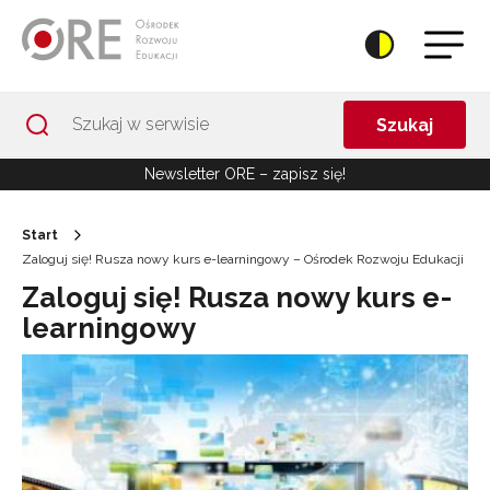
Przejdź do Nawigacji
Przejdź do stopki
Przejdź do treści artykułu
Szukaj
Newsletter ORE – zapisz się!
Start
Zaloguj się! Rusza nowy kurs e-learningowy – Ośrodek Rozwoju Edukacji
Zaloguj się! Rusza nowy kurs e-
learningowy