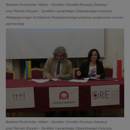
Barbara Rudzińska- Mękal – Dyrektor Ośrodka Rozwoju Edukacji
oraz Roman Shyyan – Dyrektor Lwowskiego Obwodowego Instytutu
Pedagogicznego Kształcenia Podyplomowego podczas podpisania umowy
partnerskiej
Barbara Rudzińska- Mękal – Dyrektor Ośrodka Rozwoju Edukacji
oraz Roman Shyyan – Dyrektor Lwowskiego Obwodowego Instytutu