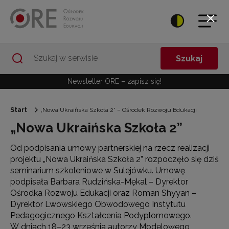
Przejdź do Nawigacji
Przejdź do stopki
Przejdź do treści artykułu
Szukaj
Newsletter ORE – zapisz się!
Start
„Nowa Ukraińska Szkoła 2” – Ośrodek Rozwoju Edukacji
„Nowa Ukraińska Szkoła 2”
Od podpisania umowy partnerskiej na rzecz realizacji
projektu „Nowa Ukraińska Szkoła 2” rozpoczęło się dziś
seminarium szkoleniowe w Sulejówku. Umowę
podpisała Barbara Rudzińska-Mękal – Dyrektor
Ośrodka Rozwoju Edukacji oraz Roman Shyyan –
Dyrektor Lwowskiego Obwodowego Instytutu
Pedagogicznego Kształcenia Podyplomowego.
W dniach 18–23 września autorzy Modelowego