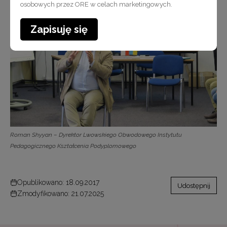
osobowych przez ORE w celach marketingowych.
Zapisuję się
Roman Shyyan – Dyrektor Lwowskiego Obwodowego Instytutu
Pedagogicznego Kształcenia Podyplomowego
Opublikowano: 18.09.2017
Udostępnij
Zmodyfikowano: 21.07.2025