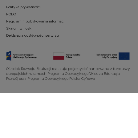
Polityka prywatności
RODO
Regulamin publikowania informacji
Skargi i wnioski
Deklaracja dostępności serwisu
Ośrodek Rozwoju Edukacji realizuje projekty dofinansowane z funduszy
europejskich w ramach Programu Operacyjnego Wiedza Edukacja
Rozwój oraz Programu Operacyjnego Polska Cyfrowa