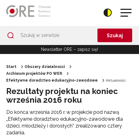
Przejdź do Nawigacji
Przejdź do stopki
Przejdź do treści artykułu
Szukaj
Newsletter ORE – zapisz się!
Start
Obszary działalności
Archiwum projektów PO WER
Efektywne doradztwo edukacyjno-zawodowe
Aktualności
Rezultaty projektu na koniec
września 2016 roku
Do końca września 2016 r. w projekcie pod nazwą
„Efektywne doradztwo edukacyjno-zawodowe dla
dzieci, młodzieży i dorosłych” zrealizowano cztery
zadania.