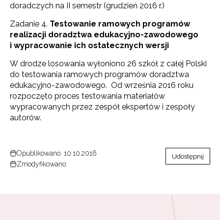
doradczych na II semestr (grudzień 2016 r.)
Zadanie 4.
Testowanie ramowych programów
realizacji doradztwa edukacyjno-zawodowego
i wypracowanie ich ostatecznych wersji
W drodze losowania wyłoniono 26 szkół z całej Polski
do testowania ramowych programów doradztwa
edukacyjno-zawodowego. Od września 2016 roku
rozpoczęto proces testowania materiałów
wypracowanych przez zespół ekspertów i zespoły
Newsletter ORE
autorów.
Zapisz się i bądź na bieżąco z najnowszymi
informacjami
o szkoleniach i programach.
Opublikowano: 10.10.2016
Udostępnij
Adres e-mail:
Zmodyfikowano:
Wyrażam zgodę na przetwarzanie moich danych
osobowych przez ORE w celach marketingowych.