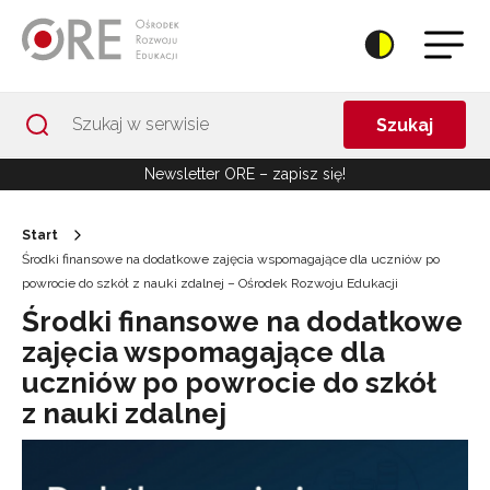
Przejdź do Nawigacji
Przejdź do stopki
Przejdź do treści artykułu
Szukaj
Newsletter ORE – zapisz się!
Start
Środki finansowe na dodatkowe zajęcia wspomagające dla uczniów po
powrocie do szkół z nauki zdalnej – Ośrodek Rozwoju Edukacji
Środki finansowe na dodatkowe
zajęcia wspomagające dla
uczniów po powrocie do szkół
z nauki zdalnej