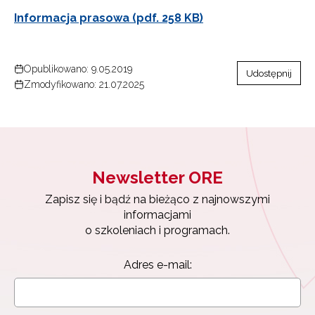
Informacja prasowa (pdf. 258 KB)
Opublikowano: 9.05.2019
Udostępnij
Zmodyfikowano: 21.07.2025
Newsletter ORE
Zapisz się i bądź na bieżąco z najnowszymi
informacjami
o szkoleniach i programach.
Newsletter ORE
Adres e-mail:
Zapisz się i bądź na bieżąco z najnowszymi
informacjami
o szkoleniach i programach.