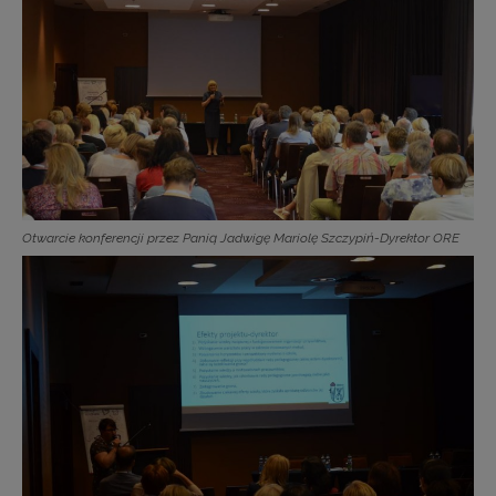
Otwarcie konferencji przez Panią Jadwigę Mariolę Szczypiń-Dyrektor ORE