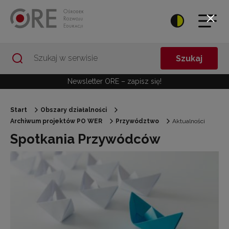
Przejdź do Nawigacji
Przejdź do stopki
Przejdź do treści artykułu
Szukaj
Newsletter ORE – zapisz się!
Start
Obszary działalności
Archiwum projektów PO WER
Przywództwo
Aktualności
Spotkania Przywódców