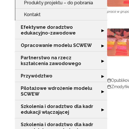
Produkty projektu – do pobrania
praca w grup
Kontakt
Efektywne doradztwo
Rozwiń sekcję 
▶
edukacyjno-zawodowe
Opracowanie modelu SCWEW
Rozwiń sekcję
▶
Partnerstwo na rzecz
Rozwiń sekcję "
▶
kształcenia zawodowego
Przywództwo
Rozwiń sekcję 
▶
Opublikow
Zmodyfik
Pilotażowe wdrożenie modelu
Rozwiń sekcję 
▶
SCWEW
Szkolenia i doradztwo dla kadr
Rozwiń sekcję "S
▶
edukacji włączającej
Szkolenia i doradztwo dla kadr