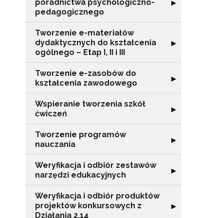
poradnictwa psychologiczno-
Rozwiń sekcję "
▶
pedagogicznego
Tworzenie e-materiałów
dydaktycznych do kształcenia
Rozwiń sekcję "T
▶
ogólnego – Etap I, II i III
Tworzenie e-zasobów do
Rozwiń sekcję 
▶
kształcenia zawodowego
Wspieranie tworzenia szkół
Rozwiń sekcję "
▶
ćwiczeń
Tworzenie programów
Rozwiń sekcję 
▶
nauczania
Weryfikacja i odbiór zestawów
N
Rozwiń sekcję "
▶
narzędzi edukacyjnych
Zap
Weryfikacja i odbiór produktów
o s
projektów konkursowych z
Rozwiń sekcję "
▶
Adr
Działania 2.14