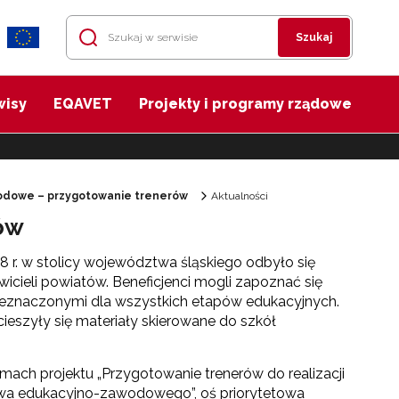
Szukaj
wisy
EQAVET
Projekty i programy rządowe
dowe – przygotowanie trenerów
Aktualności
ów
 r. w stolicy województwa śląskiego odbyło się
wicieli powiatów. Beneficjenci mogli zapoznać się
zeznaczonymi dla wszystkich etapów edukacyjnych.
eszyły się materiały skierowane do szkół
mach projektu „Przygotowanie trenerów do realizacji
twa edukacyjno-zawodowego”, oś priorytetowa