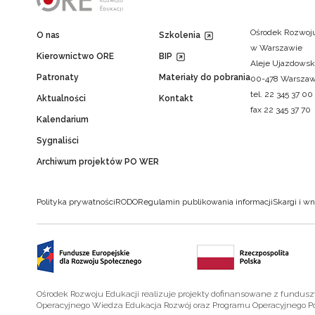
Ośrodek Rozwoju
O nas
Szkolenia
w Warszawie
Kierownictwo ORE
BIP
Aleje Ujazdowsk
Patronaty
Materiały do pobrania
00-478 Warsza
tel. 22 345 37 00
Aktualności
Kontakt
fax 22 345 37 70
Kalendarium
Sygnaliści
Archiwum projektów PO WER
Polityka prywatności
RODO
Regulamin publikowania informacji
Skargi i wn
Ośrodek Rozwoju Edukacji realizuje projekty dofinansowane z fundus
Operacyjnego Wiedza Edukacja Rozwój oraz Programu Operacyjnego P