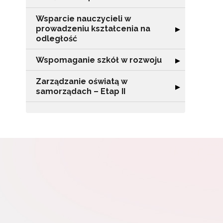
Wsparcie nauczycieli w
prowadzeniu kształcenia na
Rozwiń sekcję "
▶
W
odległość
cel
Wspomaganie szkół w rozwoju
Rozwiń sekcję 
▶
Zarządzanie oświatą w
Rozwiń sekcję "
▶
samorządach – Etap II