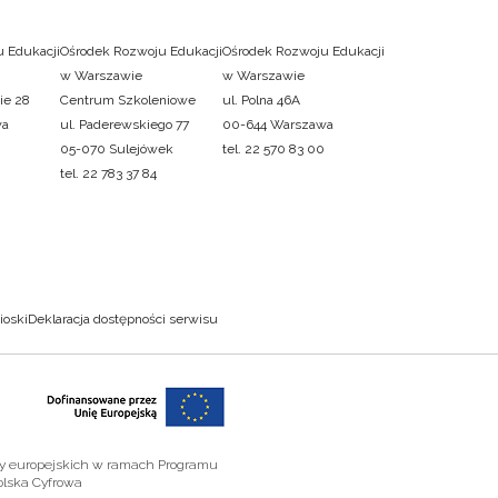
 Edukacji
Ośrodek Rozwoju Edukacji
Ośrodek Rozwoju Edukacji
w Warszawie
w Warszawie
ie 28
Centrum Szkoleniowe
ul. Polna 46A
wa
ul. Paderewskiego 77
00-644 Warszawa
05-070 Sulejówek
tel. 22 570 83 00
tel. 22 783 37 84
ioski
Deklaracja dostępności serwisu
zy europejskich w ramach Programu
olska Cyfrowa