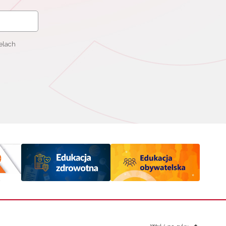
elach