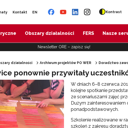
Kontrast
naty
Kontakt
EN
oryczne
Obszary działalności
FERS
Nasze ser
Newsletter ORE – zapisz się!
szary działalności
Archiwum projektów PO WER
Doradztwo zawo
ice ponownie przywitały uczestnik
"Diagnoza psychologiczno-pedagogiczna"
W dniach 6–8 czerwca 2018
kolejne spotkanie przedsta
oradztwo zawodowe – przygotowanie trenerów"
ze scenariuszami zajęć pr
Dużym zainteresowaniem ci
ponadpodstawowych.
Szkolenie realizowane w ra
szkoleń z zakresu doradz