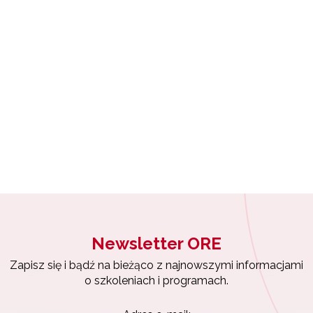
Wsparcie nauczycieli w prowadzeniu kształcenia na odległość"
yrażam zgodę na przetwarzanie moich danych osobowych przez ORE w
ach marketingowych.
"Wspomaganie szkół w rozwoju"
Zapisuję się
Zarządzanie oświatą w samorządach – Etap II"
Newsletter ORE
Zapisz się i bądź na bieżąco z najnowszymi informacjami
o szkoleniach i programach.