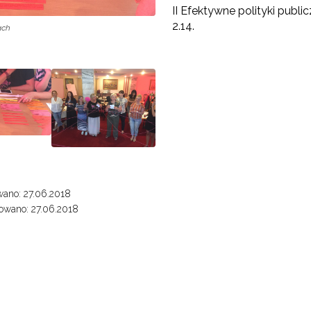
II Efektywne polityki public
2.14.
ach
"Efektywne doradztwo edukacyjno-zawodowe"
 "Opracowanie modelu SCWEW"
Partnerstwo na rzecz kształcenia zawodowego"
"Przywództwo"
ano: 27.06.2018
owano: 27.06.2018
"Pilotażowe wdrożenie modelu SCWEW"
zkolenia i doradztwo dla kadr edukacji włączającej"