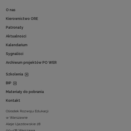
O nas
Kierownictwo ORE
Patronaty
Aktualności
Kalendarium
Sygnaliści
Archiwum projektów PO WER
Szkolenia
BIP
Materiały do pobrania
Kontakt
Ośrodek Rozwoju Edukacji
w Warszawie
Aleje Ujazdowskie 28
00-478 Warszawa