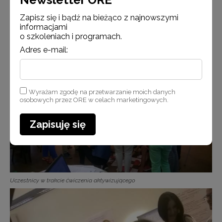
Zapisz się i bądź na bieżąco z najnowszymi
informacjami
o szkoleniach i programach.
Adres e-mail:
Uczestnicy w trakcie ćwiczenia aktywizującego
Wyrażam zgodę na przetwarzanie moich danych
osobowych przez ORE w celach marketingowych.
Zapisuję się
Uczestnicy w trakcie ćwiczenia aktywizującego