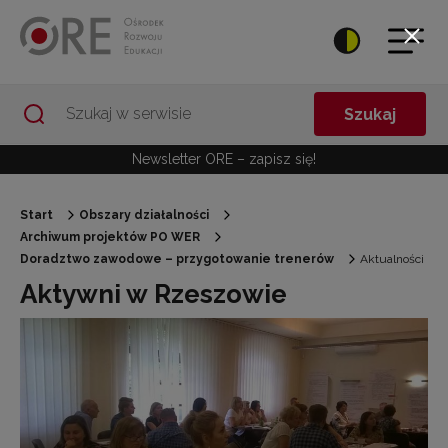
Przejdź do Nawigacji
Przejdź do stopki
Przejdź do treści artykułu
Szukaj
Newsletter ORE – zapisz się!
Start
Obszary działalności
Archiwum projektów PO WER
Doradztwo zawodowe – przygotowanie trenerów
Aktualności
Aktywni w Rzeszowie