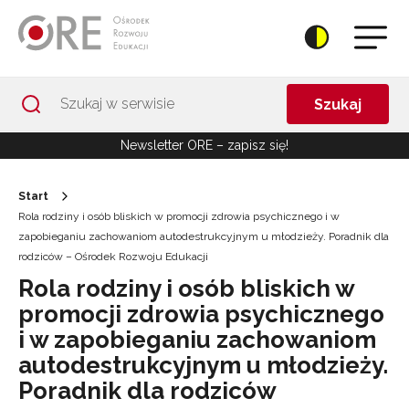
Przejdź do Nawigacji
Przejdź do stopki
Przejdź do treści artykułu
Szukaj
Newsletter ORE – zapisz się!
Start
Rola rodziny i osób bliskich w promocji zdrowia psychicznego i w
zapobieganiu zachowaniom autodestrukcyjnym u młodzieży. Poradnik dla
rodziców – Ośrodek Rozwoju Edukacji
Rola rodziny i osób bliskich w
promocji zdrowia psychicznego
i w zapobieganiu zachowaniom
autodestrukcyjnym u młodzieży.
Poradnik dla rodziców