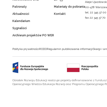
Aleje Ujazdowsk
Patronaty
Materiały do pobrania
00-478 Warsza
tel. 22 345 37 00
Aktualności
Kontakt
fax 22 345 37 70
Kalendarium
Sygnaliści
Archiwum projektów PO WER
Polityka prywatności
RODO
Regulamin publikowania informacji
Skargi i wn
Ośrodek Rozwoju Edukacji realizuje projekty dofinansowane z fundus
Operacyjnego Wiedza Edukacja Rozwój oraz Programu Operacyjnego P