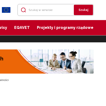
Szukaj
wisy
EQAVET
Projekty i programy rządowe
alności