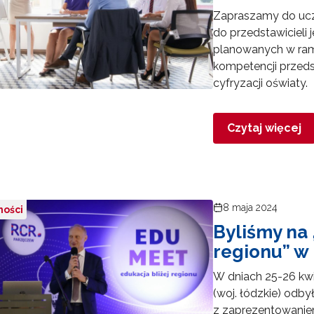
Zapraszamy do ucz
do przedstawicieli
"Pilotażowe wdrożenie modułowych e-podręczników"
planowanych w rama
kompetencji przeds
cyfryzacji oświaty.
"Rozwój kompetencji dydaktycznych zintegrowanego kształcenia przedmio
Czytaj więcej
Rządowy program „Przyjazna szkoła”"
8 maja 2024
ności
Utworzenie i upowszechnienie portalu infozawodowe.men.gov.pl"
Byliśmy na 
regionu” w
"Zindywidualizowane i spersonalizowane doradztwo metodyczne"
W dniach 25-26 kwi
(woj. łódzkie) odb
z zaprezentowanie