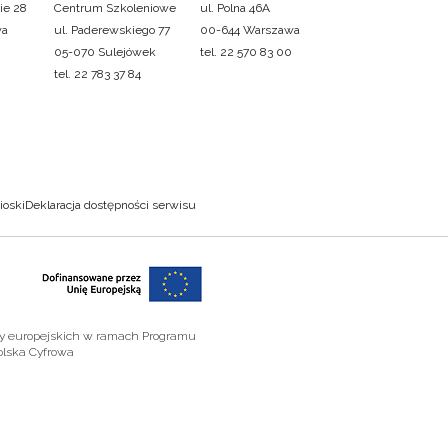
ie 28
Centrum Szkoleniowe
ul. Polna 46A
wa
ul. Paderewskiego 77
00-644 Warszawa
05-070 Sulejówek
tel. 22 570 83 00
tel. 22 783 37 84
ioski
Deklaracja dostępności serwisu
zy europejskich w ramach Programu
olska Cyfrowa