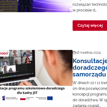
rozwiązań technol
Rozwijanie metod i form wspierania uczennic i uczniów zdolnych"
w procesie d…
Czytaj więcej
16 kwietnia 2024
ności
Konsultacj
doradczego
samorządu 
ewsletter ORE
W dniach 10 i 11 kw
isz się i bądź na bieżąco z najnowszymi informacjami
zkoleniach i programach.
on-line poświęcon
es e-mail:
koncepcji program
do doradztwa. W sp
zadania oświat…