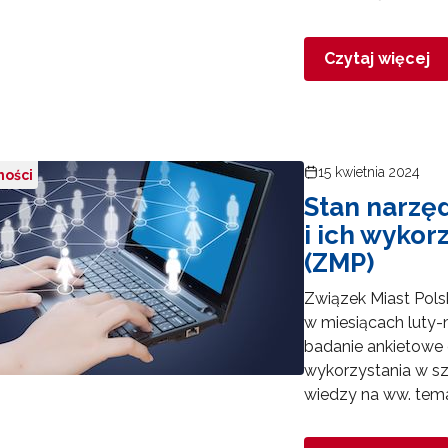
yrażam zgodę na przetwarzanie moich danych osobowych przez ORE w
ach marketingowych.
Czytaj więcej
Zapisuję się
15 kwietnia 2024
ności
Stan narzę
i ich wykor
(ZMP)
Związek Miast Polsk
w miesiącach luty
badanie ankietowe 
wykorzystania w sz
wiedzy na ww. tema