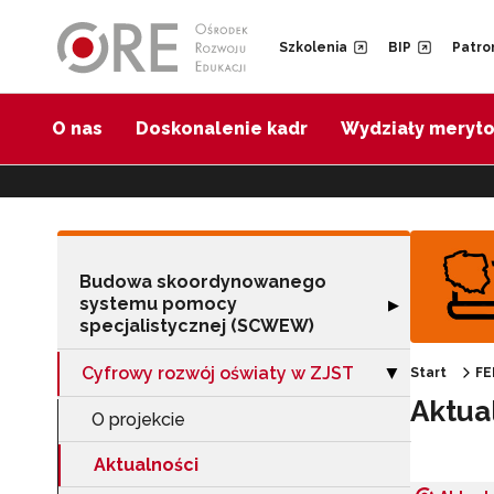
Przejdź do Nawigacji
Przejdź do stopki
Przejdź do treści artykułu
Szkolenia
BIP
Patro
O nas
Doskonalenie kadr
Wydziały meryt
Budowa skoordynowanego
systemu pomocy
Rozwiń sekcję 
▶
specjalistycznej (SCWEW)
Cyfrowy rozwój oświaty w ZJST
Zwiń sekcję "Cy
Start
FE
▶
Aktua
O projekcie
Aktualności