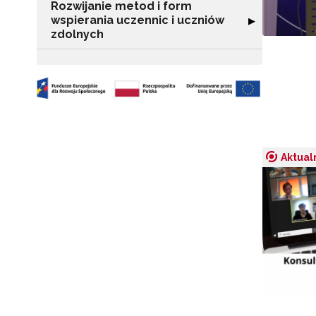
Rozwijanie metod i form
wspierania uczennic i uczniów
Rozwiń sekcję "
▶
zdolnych
Aktual
N
Zap
o s
Adr