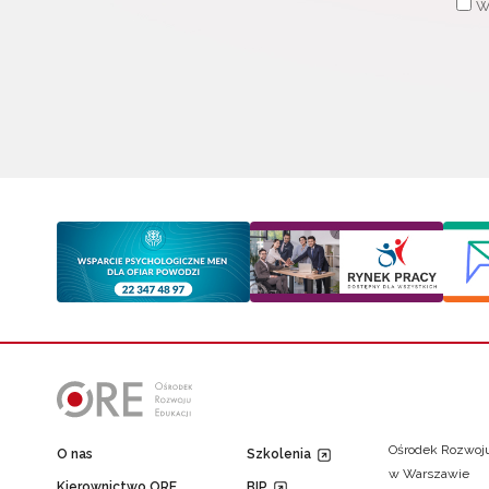
W
Ośrodek Rozwoju
O nas
Szkolenia
w Warszawie
Kierownictwo ORE
BIP