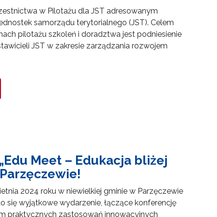
estnictwa w Pilotażu dla JST adresowanym
 jednostek samorządu terytorialnego (JST). Celem
ch pilotażu szkoleń i doradztwa jest podniesienie
tawicieli JST w zakresie zarządzania rozwojem
towo-językowego (CLIL)"
„Edu Meet – Edukacja bliżej
 Parzęczewie!
etnia 2024 roku w niewielkiej gminie w Parzęczewie
yło się wyjątkowe wydarzenie, łączące konferencję
m praktycznych zastosowań innowacyjnych