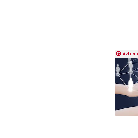
W
cel
Aktual