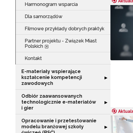
Aktual
Harmonogram wsparcia
Dla samorządów
Filmowe przykłady dobrych praktyk
Partner projektu - Związek Miast
Polskich
Kontakt
E-materiały wspierające
kształcenie kompetencji
Rozwiń sekcję "
▶
zawodowych
Odbiór zaawansowanych
technologicznie e-materiałów
Rozwiń sekcję "
▶
i gier
Aktual
Opracowanie i przetestowanie
modelu branżowej szkoły
Rozwiń sekcję "
▶
ćwiczeń (BSĆ)