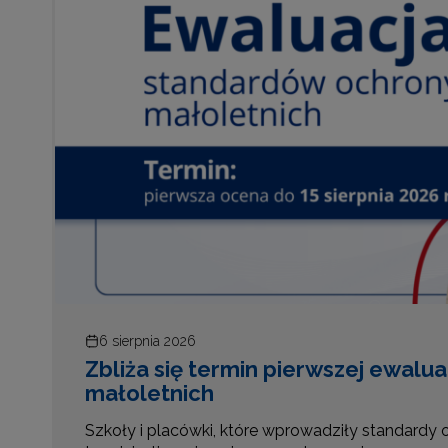
6 sierpnia 2026
Podnoszenie kompetencji i budow
podsumowanie szkolenia
Wizytatorzy kuratoriów oświaty rozwijali umieję