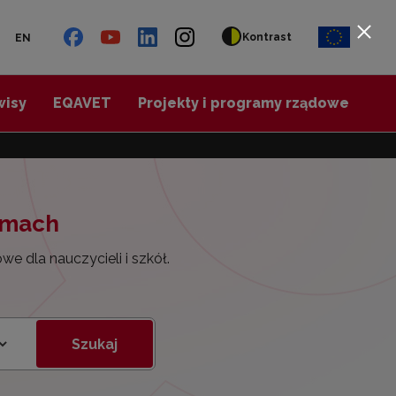
Kontrast
EN
wisy
EQAVET
Projekty i programy rządowe
ramach
e dla nauczycieli i szkół.
Szukaj