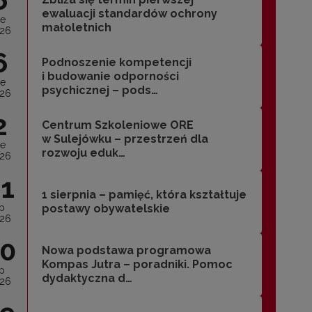
ewaluacji standardów ochrony
ie
małoletnich
26
6
Podnoszenie kompetencji
i budowanie odporności
ie
psychicznej – pods…
26
2
Centrum Szkoleniowe ORE
w Sulejówku – przestrzeń dla
ie
rozwoju eduk…
26
1
1 sierpnia – pamięć, która kształtuje
ip
postawy obywatelskie
26
sierpnia 2026
0
Nowa podstawa programowa
ntrum Szkoleniowe ORE w Sulejówku – prz
Kompas Jutra – poradniki. Pomoc
ip
ukacji
dydaktyczna d…
26
trum Szkoleniowe Ośrodka Rozwoju Edukacji w Sulejówku to