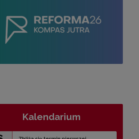
Kalendarium
6
Zbliża się termin pierwszej