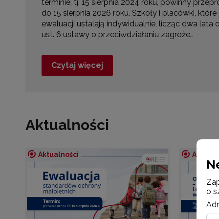
pedagogicznego podczas szkolenia „Od dialogu d
i odporność psychiczna w pracy wizytatora”. Trz
z intensywnym treningiem praktycznym. Uczestni
wspierającej, techniki prowadzenia trudnych rozm
Czytaj więcej
Aktualności
Aktualności
Aktualn
N
Zap
o s
Adr