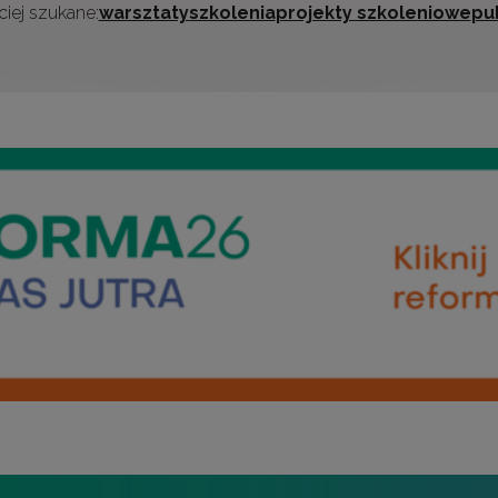
iej szukane:
warsztaty
szkolenia
projekty szkoleniowe
pu