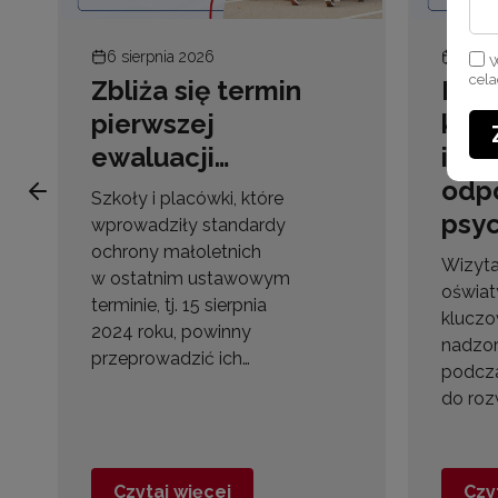
6 sierpnia 2026
6 sie
W
cel
Zbliża się termin
Pod
pierwszej
kom
ewaluacji…
i b
odp
Szkoły i placówki, które
psyc
wprowadziły standardy
ochrony małoletnich
Wizyta
w ostatnim ustawowym
oświaty
terminie, tj. 15 sierpnia
kluczo
2024 roku, powinny
nadzo
przeprowadzić ich…
podcza
do roz
Czytaj więcej
Czy