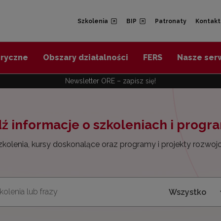
Szkolenia
BIP
Patronaty
Kontakt
oryczne
Obszary działalności
FERS
Nasze ser
Newsletter ORE – zapisz się!
ź informacje o szkoleniach i prog
kolenia, kursy doskonalące oraz programy i projekty rozwojow