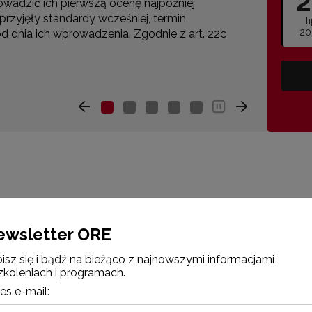
2
o rozwiązania – komunikacja, relacje
stac
ydniowe zajęcia łączyły wiedzę ekspercką
tu n
l
20
cy poznali m.in. zasady komunikacji
eduk
ów, strategi…
C
ości
Aktualności
ewsletter ORE
isz się i bądź na bieżąco z najnowszymi informacjami
zkoleniach i programach.
es e-mail: