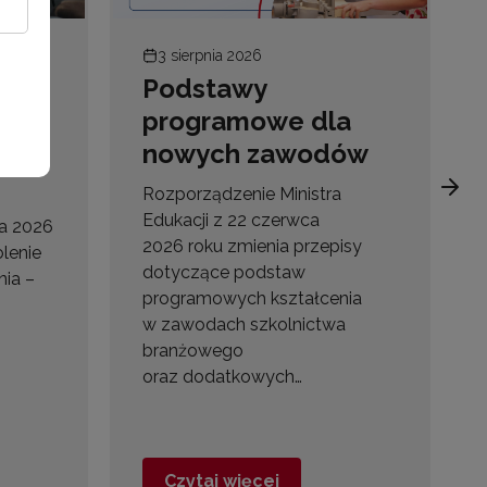
3 sierpnia 2026
Podstawy
–
programowe dla
nowych zawodów
Rozporządzenie Ministra
Edukacji z 22 czerwca
ia 2026
2026 roku zmienia przepisy
olenie
dotyczące podstaw
nia –
programowych kształcenia
w zawodach szkolnictwa
branżowego
oraz dodatkowych…
Czytaj więcej