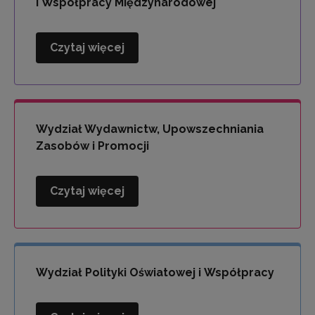
i Współpracy Międzynarodowej
Czytaj więcej
Wydział
Kompetencji
Językowych
i
Współpracy
Wydział Wydawnictw, Upowszechniania
Międzynarodowej
Zasobów i Promocji
Czytaj więcej
Wydział
Wydawnictw,
Upowszechniania
Zasobów
i
Wydział Polityki Oświatowej i Współpracy
Promocji