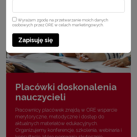
Wyrażam zgodę na przetwarzanie moich danych
osobowych przez ORE w celach marketingowych.
Zapisuję się
Placówki doskonalenia
nauczycieli
Pracownicy placówek znajdą w ORE wsparcie
merytoryczne, metodyczne i dostęp do
aktualnych materiałów edukacyjnych.
Organizujemy konferencje, szkolenia, webinaria i
konsultacje, które pomagają skutecznie