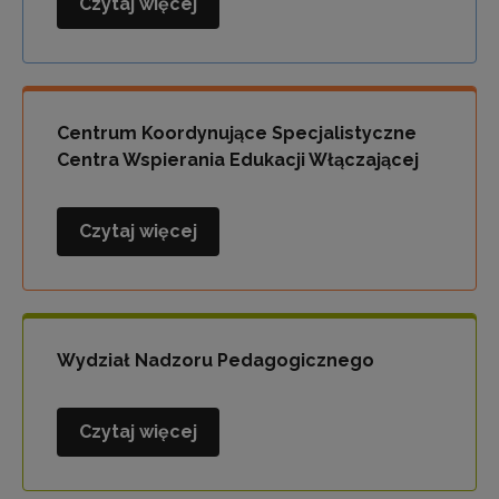
Czytaj więcej
Wydział
Polityki
Oświatowej
i
Współpracy
Centrum Koordynujące Specjalistyczne
Centra Wspierania Edukacji Włączającej
Czytaj więcej
Centrum
Koordynujące
Specjalistyczne
Centra
Wspierania
Wydział Nadzoru Pedagogicznego
Edukacji
Włączającej
Czytaj więcej
Wydział
Nadzoru
Pedagogicznego