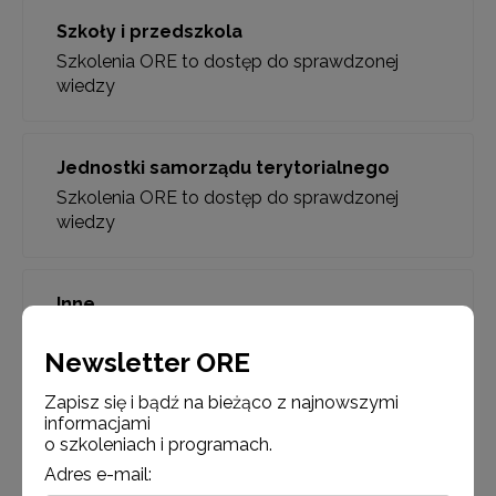
Szkoły i przedszkola
Szkolenia ORE to dostęp do sprawdzonej
wiedzy
Jednostki samorządu terytorialnego
Szkolenia ORE to dostęp do sprawdzonej
wiedzy
Inne
Szkolenia ORE to dostęp do sprawdzonej
Newsletter ORE
wiedzy
Zapisz się i bądź na bieżąco z najnowszymi
informacjami
o szkoleniach i programach.
Adres e-mail: