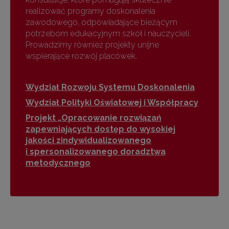
realizować programy doskonalenia
zawodowego, odpowiadające bieżącym
potrzebom edukacyjnym szkół i nauczycieli.
Prowadzimy również projekty unijne
wspierające rozwój placówek.
Wydział Rozwoju Systemu Doskonalenia
Wydział Polityki Oświatowej i Współpracy
Projekt „Opracowanie rozwiązań
zapewniających dostęp do wysokiej
jakości zindywidualizowanego
i spersonalizowanego doradztwa
metodycznego