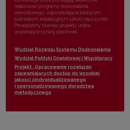
realizować programy doskonalenia
zawodowego, odpowiadające bieżącym
potrzebom edukacyjnym szkół i nauczycieli.
Prowadzimy również projekty unijne
wspierające rozwój placówek.
Wydział Rozwoju Systemu Doskonalenia
Wydział Polityki Oświatowej i Współpracy
Projekt „Opracowanie rozwiązań
zapewniających dostęp do wysokiej
jakości zindywidualizowanego
i spersonalizowanego doradztwa
metodycznego