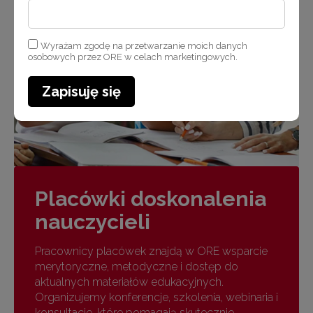
Wyrażam zgodę na przetwarzanie moich danych
osobowych przez ORE w celach marketingowych.
Zapisuję się
Placówki doskonalenia
nauczycieli
Pracownicy placówek znajdą w ORE wsparcie
merytoryczne, metodyczne i dostęp do
aktualnych materiałów edukacyjnych.
Organizujemy konferencje, szkolenia, webinaria i
konsultacje, które pomagają skutecznie