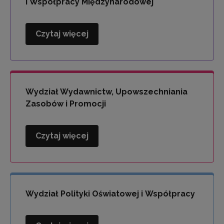
i Współpracy Międzynarodowej
Czytaj więcej
Wydział
Kompetencji
Językowych
i
Współpracy
Wydział Wydawnictw, Upowszechniania
Międzynarodowej
Zasobów i Promocji
Czytaj więcej
Wydział
Wydawnictw,
Upowszechniania
Zasobów
i
Wydział Polityki Oświatowej i Współpracy
Promocji