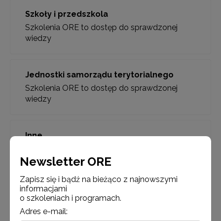
Szkoły i przedszkola
Szkolenia ORE to dostęp do sprawdzonej
wiedzy
Jednostki samorządu terytorialnego
Szkolenia ORE to dostęp do sprawdzonej
wiedzy
Inne
Szkolenia ORE to dostęp do sprawdzonej
Newsletter ORE
wiedzy
Zapisz się i bądź na bieżąco z najnowszymi
informacjami
o szkoleniach i programach.
Adres e-mail: