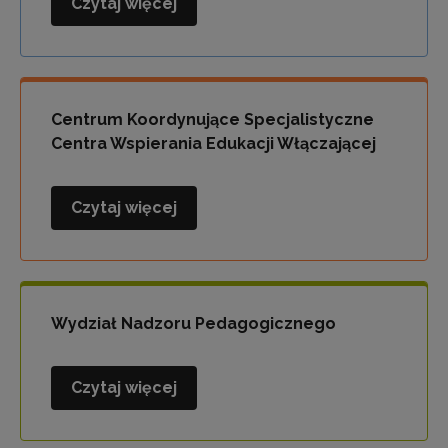
Czytaj więcej
Wydział
Polityki
Oświatowej
i
Współpracy
Centrum Koordynujące Specjalistyczne
Centra Wspierania Edukacji Włączającej
Czytaj więcej
Centrum
Koordynujące
Specjalistyczne
Centra
Wspierania
Wydział Nadzoru Pedagogicznego
Edukacji
Włączającej
Czytaj więcej
Wydział
Nadzoru
Pedagogicznego