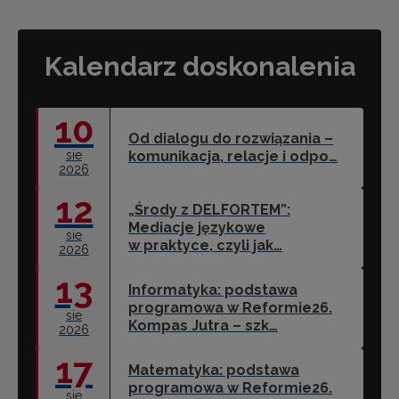
Kalendarz doskonalenia
10
Od dialogu do rozwiązania –
sie
komunikacja, relacje i odpo…
2026
12
„Środy z DELFORTEM”:
Mediacje językowe
sie
w praktyce, czyli jak…
2026
13
Informatyka: podstawa
programowa w Reformie26.
sie
Kompas Jutra – szk…
2026
17
Matematyka: podstawa
programowa w Reformie26.
sie