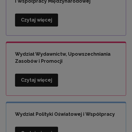
i Współpracy Międzynarodowej
Czytaj więcej
Wydział
Kompetencji
Językowych
i
Współpracy
Wydział Wydawnictw, Upowszechniania
Międzynarodowej
Zasobów i Promocji
Czytaj więcej
Wydział
Wydawnictw,
Upowszechniania
Zasobów
i
Wydział Polityki Oświatowej i Współpracy
Promocji