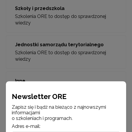
Szkoły i przedszkola
Szkolenia ORE to dostęp do sprawdzonej
wiedzy
Jednostki samorządu terytorialnego
Szkolenia ORE to dostęp do sprawdzonej
wiedzy
Inne
Szkolenia ORE to dostęp do sprawdzonej
Newsletter ORE
wiedzy
Zapisz się i bądź na bieżąco z najnowszymi
informacjami
o szkoleniach i programach.
Adres e-mail: