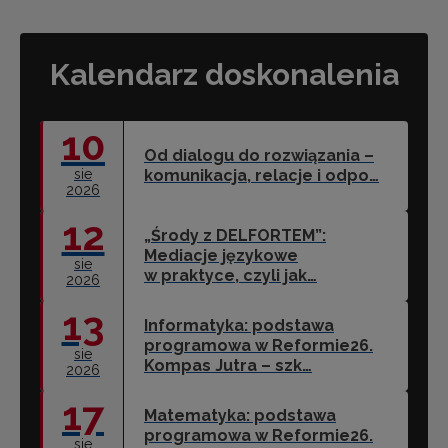
Kalendarz doskonalenia
10
Od dialogu do rozwiązania –
sie
komunikacja, relacje i odpo…
2026
12
„Środy z DELFORTEM”:
Mediacje językowe
sie
w praktyce, czyli jak…
2026
13
Informatyka: podstawa
programowa w Reformie26.
sie
Kompas Jutra – szk…
2026
17
Matematyka: podstawa
programowa w Reformie26.
sie