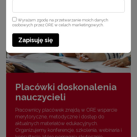
Wyrażam zgodę na przetwarzanie moich danych
osobowych przez ORE w celach marketingowych.
Zapisuję się
Placówki doskonalenia
nauczycieli
Pracownicy placówek znajdą w ORE wsparcie
merytoryczne, metodyczne i dostęp do
aktualnych materiałów edukacyjnych.
Organizujemy konferencje, szkolenia, webinaria i
konsultacje, które pomagają skutecznie