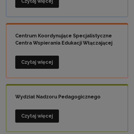
Czytaj więcej
Wydział
Polityki
Oświatowej
i
Współpracy
Centrum Koordynujące Specjalistyczne
Centra Wspierania Edukacji Włączającej
Czytaj więcej
Centrum
Koordynujące
Specjalistyczne
Centra
Wspierania
Wydział Nadzoru Pedagogicznego
Edukacji
Włączającej
Czytaj więcej
Wydział
Nadzoru
Pedagogicznego