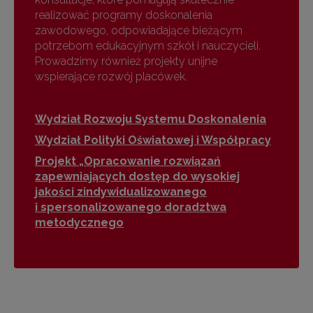
realizować programy doskonalenia
zawodowego, odpowiadające bieżącym
potrzebom edukacyjnym szkół i nauczycieli.
Prowadzimy również projekty unijne
wspierające rozwój placówek.
Wydział Rozwoju Systemu Doskonalenia
Wydział Polityki Oświatowej i Współpracy
Projekt „Opracowanie rozwiązań
zapewniających dostęp do wysokiej
jakości zindywidualizowanego
i spersonalizowanego doradztwa
metodycznego