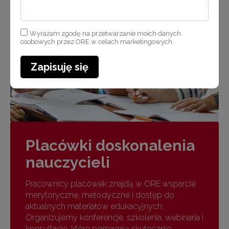
Wyrażam zgodę na przetwarzanie moich danych
osobowych przez ORE w celach marketingowych.
Zapisuję się
Placówki doskonalenia
nauczycieli
Pracownicy placówek znajdą w ORE wsparcie
merytoryczne, metodyczne i dostęp do
aktualnych materiałów edukacyjnych.
Organizujemy konferencje, szkolenia, webinaria i
konsultacje, które pomagają skutecznie