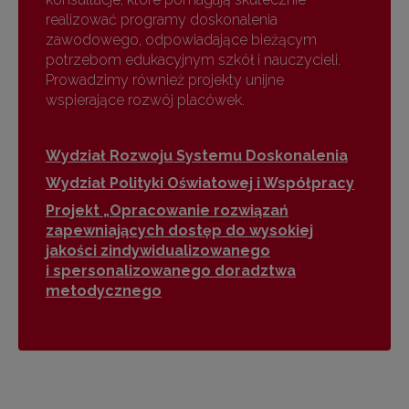
realizować programy doskonalenia
zawodowego, odpowiadające bieżącym
potrzebom edukacyjnym szkół i nauczycieli.
Prowadzimy również projekty unijne
wspierające rozwój placówek.
Wydział Rozwoju Systemu Doskonalenia
Wydział Polityki Oświatowej i Współpracy
Projekt „Opracowanie rozwiązań
zapewniających dostęp do wysokiej
jakości zindywidualizowanego
i spersonalizowanego doradztwa
metodycznego