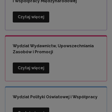
i Współpracy Międzynarodowej
Czytaj więcej
Wydział
Kompetencji
Językowych
i
Współpracy
Wydział Wydawnictw, Upowszechniania
Międzynarodowej
Zasobów i Promocji
Czytaj więcej
Wydział
Wydawnictw,
Upowszechniania
Zasobów
i
Wydział Polityki Oświatowej i Współpracy
Promocji