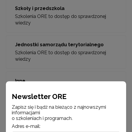
Szkoły i przedszkola
Szkolenia ORE to dostęp do sprawdzonej
wiedzy
Jednostki samorządu terytorialnego
Szkolenia ORE to dostęp do sprawdzonej
wiedzy
Inne
Szkolenia ORE to dostęp do sprawdzonej
Newsletter ORE
wiedzy
Zapisz się i bądź na bieżąco z najnowszymi
informacjami
o szkoleniach i programach.
Adres e-mail: