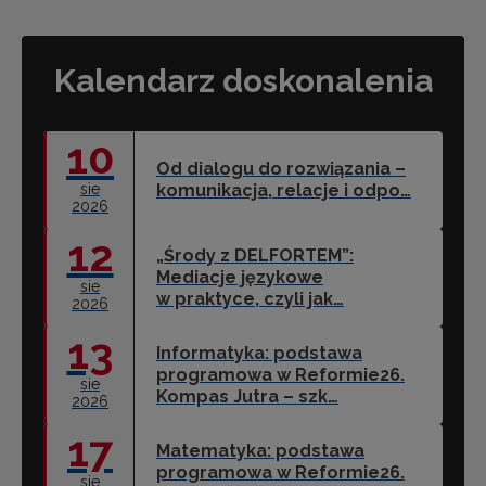
Kalendarz doskonalenia
10
Od dialogu do rozwiązania –
sie
komunikacja, relacje i odpo…
2026
12
„Środy z DELFORTEM”:
Mediacje językowe
sie
w praktyce, czyli jak…
2026
13
Informatyka: podstawa
programowa w Reformie26.
sie
Kompas Jutra – szk…
2026
17
Matematyka: podstawa
programowa w Reformie26.
sie