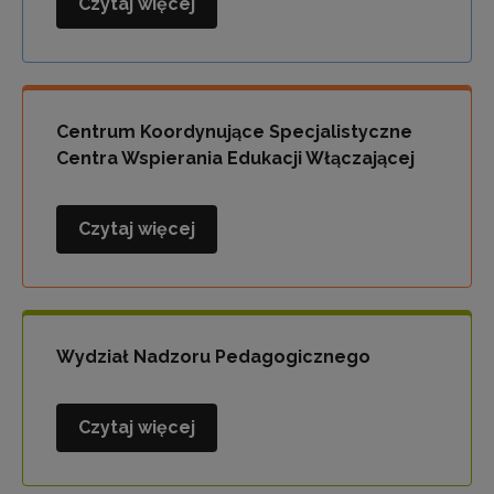
Czytaj więcej
Wydział
Polityki
Oświatowej
i
Współpracy
Centrum Koordynujące Specjalistyczne
Centra Wspierania Edukacji Włączającej
Czytaj więcej
Centrum
Koordynujące
Specjalistyczne
Centra
Wspierania
Wydział Nadzoru Pedagogicznego
Edukacji
Włączającej
Czytaj więcej
Wydział
Nadzoru
Pedagogicznego