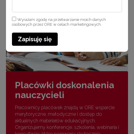
Wyrażam zgodę na przetwarzanie moich danych
osobowych przez ORE w celach marketingowych.
Zapisuję się
Placówki doskonalenia
nauczycieli
Pracownicy placówek znajdą w ORE wsparcie
merytoryczne, metodyczne i dostęp do
aktualnych materiałów edukacyjnych.
Organizujemy konferencje, szkolenia, webinaria i
konsultacje, które pomagają skutecznie