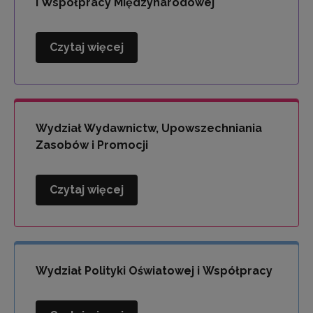
i Współpracy Międzynarodowej
Czytaj więcej
Wydział
Kompetencji
Językowych
i
Współpracy
Wydział Wydawnictw, Upowszechniania
Międzynarodowej
Zasobów i Promocji
Czytaj więcej
Wydział
Wydawnictw,
Upowszechniania
Zasobów
i
Wydział Polityki Oświatowej i Współpracy
Promocji