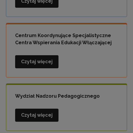
Czytaj więcej
Wydział
Polityki
Oświatowej
i
Współpracy
Centrum Koordynujące Specjalistyczne
Centra Wspierania Edukacji Włączającej
Czytaj więcej
Centrum
Koordynujące
Specjalistyczne
Centra
Wspierania
Wydział Nadzoru Pedagogicznego
Edukacji
Włączającej
Czytaj więcej
Wydział
Nadzoru
Pedagogicznego