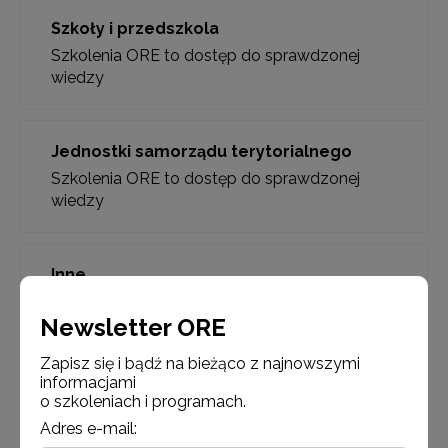
Szkoły i przedszkola
Szkolenia ORE to dostęp do sprawdzonej
wiedzy
Jednostki samorządu terytorialnego
Szkolenia ORE to dostęp do sprawdzonej
wiedzy
Inne
Szkolenia ORE to dostęp do sprawdzonej
Newsletter ORE
wiedzy
Zapisz się i bądź na bieżąco z najnowszymi
informacjami
o szkoleniach i programach.
Adres e-mail: