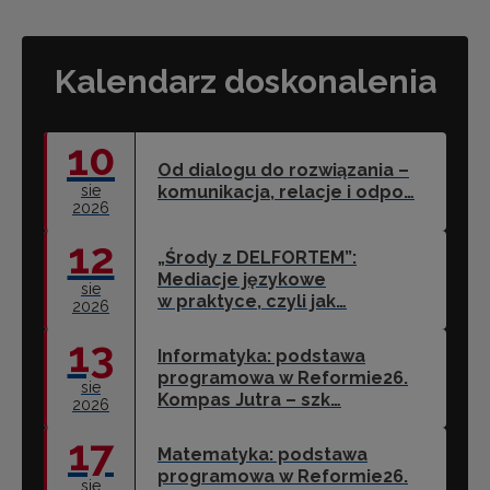
Kalendarz doskonalenia
10
Od dialogu do rozwiązania –
sie
komunikacja, relacje i odpo…
2026
12
„Środy z DELFORTEM”:
Mediacje językowe
sie
w praktyce, czyli jak…
2026
13
Informatyka: podstawa
programowa w Reformie26.
sie
Kompas Jutra – szk…
2026
17
Matematyka: podstawa
programowa w Reformie26.
sie