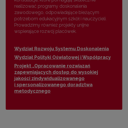
realizować programy doskonalenia
zawodowego, odpowiadające bieżącym
potrzebom edukacyjnym szkół i nauczycieli.
Prowadzimy również projekty unijne
wspierające rozwój placówek.
Wydział Rozwoju Systemu Doskonalenia
Wydział Polityki Oświatowej i Współpracy
Projekt „Opracowanie rozwiązań
zapewniających dostęp do wysokiej
jakości zindywidualizowanego
i spersonalizowanego doradztwa
metodycznego