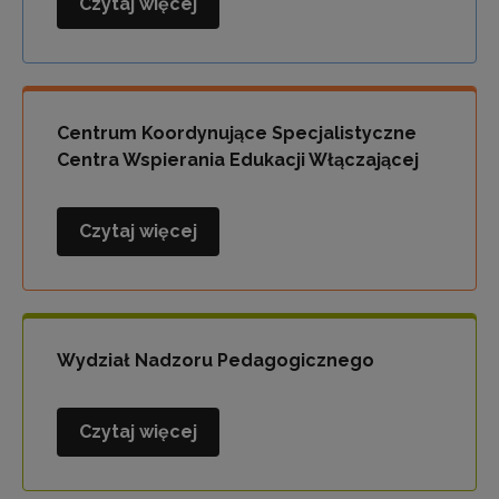
Czytaj więcej
Wydział
Polityki
Oświatowej
i
Współpracy
Centrum Koordynujące Specjalistyczne
Centra Wspierania Edukacji Włączającej
Czytaj więcej
Centrum
Koordynujące
Specjalistyczne
Centra
Wspierania
Wydział Nadzoru Pedagogicznego
Edukacji
Włączającej
Czytaj więcej
Wydział
Nadzoru
Pedagogicznego