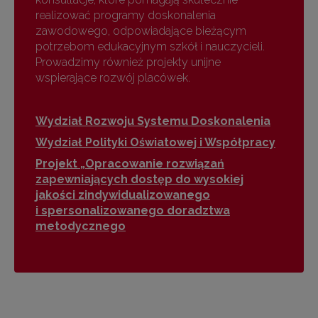
realizować programy doskonalenia
zawodowego, odpowiadające bieżącym
potrzebom edukacyjnym szkół i nauczycieli.
Prowadzimy również projekty unijne
wspierające rozwój placówek.
Wydział Rozwoju Systemu Doskonalenia
Wydział Polityki Oświatowej i Współpracy
Projekt „Opracowanie rozwiązań
zapewniających dostęp do wysokiej
jakości zindywidualizowanego
i spersonalizowanego doradztwa
metodycznego