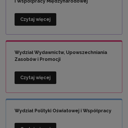
i Współpracy Międzynarodowej
Czytaj więcej
Wydział
Kompetencji
Językowych
i
Współpracy
Wydział Wydawnictw, Upowszechniania
Międzynarodowej
Zasobów i Promocji
Czytaj więcej
Wydział
Wydawnictw,
Upowszechniania
Zasobów
i
Wydział Polityki Oświatowej i Współpracy
Promocji