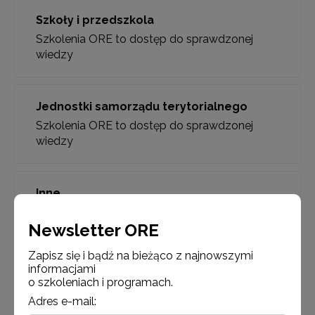
Szkoły i przedszkola
Szkolenia ORE to dostęp do sprawdzonej
wiedzy
Jednostki samorządu terytorialnego
Szkolenia ORE to dostęp do sprawdzonej
wiedzy
Inne
Szkolenia ORE to dostęp do sprawdzonej
Newsletter ORE
wiedzy
Zapisz się i bądź na bieżąco z najnowszymi
informacjami
o szkoleniach i programach.
Adres e-mail: