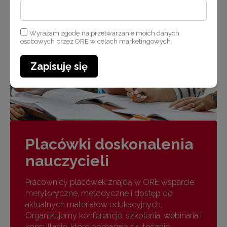
Wyrażam zgodę na przetwarzanie moich danych
osobowych przez ORE w celach marketingowych.
Zapisuję się
Placówki doskonalenia
nauczycieli
Pracownicy placówek znajdą w ORE wsparcie
merytoryczne, metodyczne i dostęp do
aktualnych materiałów edukacyjnych.
Organizujemy konferencje, szkolenia, webinaria i
konsultacje, które pomagają skutecznie