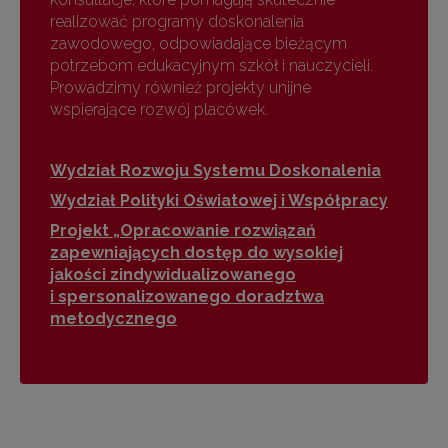
realizować programy doskonalenia
zawodowego, odpowiadające bieżącym
potrzebom edukacyjnym szkół i nauczycieli.
Prowadzimy również projekty unijne
wspierające rozwój placówek.
Wydział Rozwoju Systemu Doskonalenia
Wydział Polityki Oświatowej i Współpracy
Projekt „Opracowanie rozwiązań
zapewniających dostęp do wysokiej
jakości zindywidualizowanego
i spersonalizowanego doradztwa
metodycznego