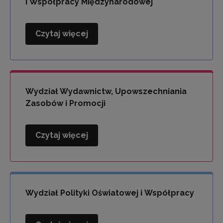
i Współpracy Międzynarodowej
Czytaj więcej
Wydział
Kompetencji
Językowych
i
Współpracy
Wydział Wydawnictw, Upowszechniania
Międzynarodowej
Zasobów i Promocji
Czytaj więcej
Wydział
Wydawnictw,
Upowszechniania
Zasobów
i
Wydział Polityki Oświatowej i Współpracy
Promocji