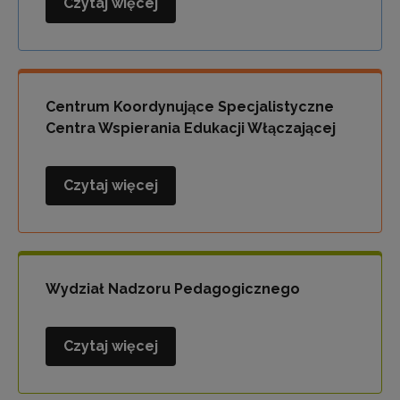
Czytaj więcej
Wydział
Polityki
Oświatowej
i
Współpracy
Centrum Koordynujące Specjalistyczne
Centra Wspierania Edukacji Włączającej
Czytaj więcej
Centrum
Koordynujące
Specjalistyczne
Centra
Wspierania
Wydział Nadzoru Pedagogicznego
Edukacji
Włączającej
Czytaj więcej
Wydział
Nadzoru
Pedagogicznego