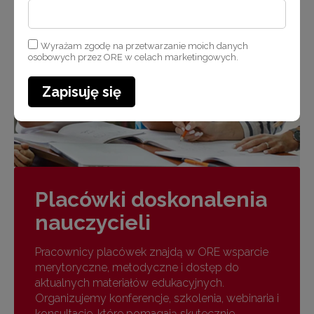
Wyrażam zgodę na przetwarzanie moich danych
osobowych przez ORE w celach marketingowych.
Zapisuję się
Placówki doskonalenia
nauczycieli
Pracownicy placówek znajdą w ORE wsparcie
merytoryczne, metodyczne i dostęp do
aktualnych materiałów edukacyjnych.
Organizujemy konferencje, szkolenia, webinaria i
konsultacje, które pomagają skutecznie