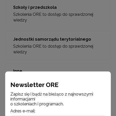
Szkoły i przedszkola
Szkolenia ORE to dostęp do sprawdzonej
wiedzy
Jednostki samorządu terytorialnego
Szkolenia ORE to dostęp do sprawdzonej
wiedzy
Inne
Szkolenia ORE to dostęp do sprawdzonej
Newsletter ORE
wiedzy
Zapisz się i bądź na bieżąco z najnowszymi
informacjami
o szkoleniach i programach.
Adres e-mail: