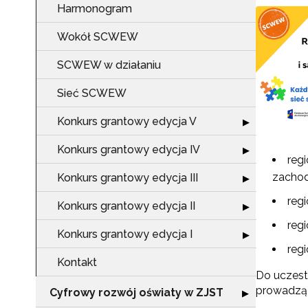
Harmonogram
Wokół SCWEW
SCWEW w działaniu
Sieć SCWEW
Konkurs grantowy edycja V
Rozwiń sekcję "
▶
Konkurs grantowy edycja IV
Rozwiń sekcję "
▶
reg
zachod
Konkurs grantowy edycja III
Rozwiń sekcję "
▶
regi
Konkurs grantowy edycja II
Rozwiń sekcję "
▶
reg
Konkurs grantowy edycja I
Rozwiń sekcję "
▶
reg
Kontakt
Do uczest
prowadzący
Cyfrowy rozwój oświaty w ZJST
Rozwiń sekcję "
▶