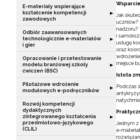
Wsparcie
E-materiały wspierające
kształcenie kompetencji
Rozwiń sekcję "
▶
Jak skute
zawodowych
uczniów? C
nadzoru? 
Odbiór zaawansowanych
i samoksz
technologicznie e-materiałów
Rozwiń sekcję "
▶
usługę koo
i gier
oraz koor
wdrożenie
Opracowanie i przetestowanie
miejsce b
modelu branżowej szkoły
Rozwiń sekcję "
▶
ćwiczeń (BSĆ)
Istota zm
Pilotażowe wdrożenie
Podczas s
Rozwiń sekcję 
▶
modułowych e-podręczników
antykryzy
natychmia
Rozwój kompetencji
dydaktycznych
Praktyczn
zintegrowanego kształcenia
Rozwiń sekcję 
▶
przedmiotowo-językowego
Jednym z 
(CLIL)
e-materia
rozwiązań