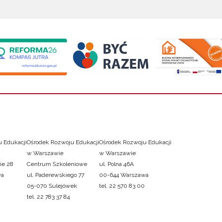
 Edukacji
Ośrodek Rozwoju Edukacji
Ośrodek Rozwoju Edukacji
w Warszawie
w Warszawie
ie 28
Centrum Szkoleniowe
ul. Polna 46A
wa
ul. Paderewskiego 77
00-644 Warszawa
05-070 Sulejówek
tel. 22 570 83 00
tel. 22 783 37 84