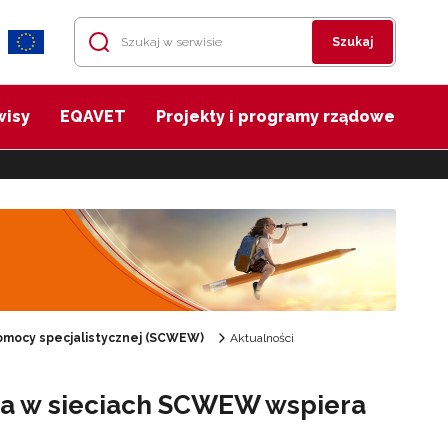
Szukaj
wisy
EQAVET
Projekty i programy rządowe
mocy specjalistycznej (SCWEW)
Aktualności
aca w sieciach SCWEW wspiera