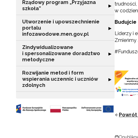
Rządowy program „Przyjazna
trudności
Rozwiń sekcję "
▶
N
szkoła”
w codzien
Zap
Utworzenie i upowszechnienie
Budujcie
o s
portalu
Rozwiń sekcję "
▶
Adr
Liderzy i
infozawodowe.men.gov.pl
Zmieńmy sy
Zindywidualizowane
#Fundusz
i spersonalizowane doradztwo
Rozwiń sekcję 
▶
metodyczne
W
cel
Rozwijanie metod i form
wspierania uczennic i uczniów
Rozwiń sekcję "
▶
zdolnych
Powrót 
Opublikow