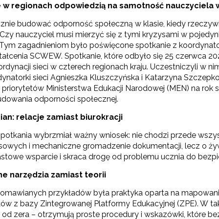
 w regionach odpowiedzią na samotność nauczyciela w
E-materiały wspierające kształcenie kompetencji zawodowych"
cznie budować odporność społeczną w klasie, kiedy rzeczyw
zy nauczyciel musi mierzyć się z tymi kryzysami w pojedynkę
Tym zagadnieniom było poświęcone spotkanie z koordynator
tałcenia SCWEW. Spotkanie, które odbyło się 25 czerwca 20
Odbiór zaawansowanych technologicznie e-materiałów i gier"
rdynacji sieci w czterech regionach kraju. Uczestniczyli w 
dynatorki sieci Agnieszka Kluszczyńska i Katarzyna Szcze
 priorytetów Ministerstwa Edukacji Narodowej (MEN) na rok s
udowania odporności społecznej.
Opracowanie i przetestowanie modelu branżowej szkoły ćwiczeń (BSĆ)"
ian: relacje zamiast biurokracji
potkania wybrzmiał ważny wniosek: nie chodzi przede wszys
"Pilotażowe wdrożenie modułowych e-podręczników"
sowych i mechaniczne gromadzenie dokumentacji, lecz o ży
stowe wsparcie i skraca drogę od problemu ucznia do bezpi
e narzędzia zamiast teorii
"Rozwój kompetencji dydaktycznych zintegrowanego kształcenia przedmio
omawianych przykładów była praktyka oparta na mapowaniu 
łów z bazy Zintegrowanej Platformy Edukacyjnej (ZPE). W ta
 od zera – otrzymują proste procedury i wskazówki, które 