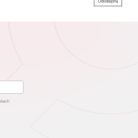
Udostępnij
elach