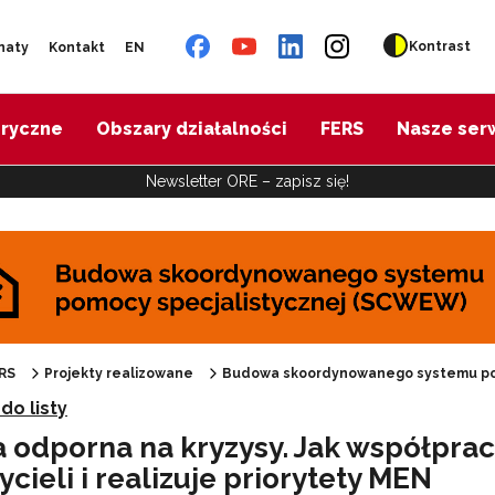
Kontrast
naty
Kontakt
EN
oryczne
Obszary działalności
FERS
Nasze ser
Newsletter ORE – zapisz się!
udowa skoordynowanego systemu pomocy specjalistycznej (SCWEW)"
RS
Projekty realizowane
Budowa skoordynowanego systemu po
do listy
a odporna na kryzysy. Jak współpr
cieli i realizuje priorytety MEN