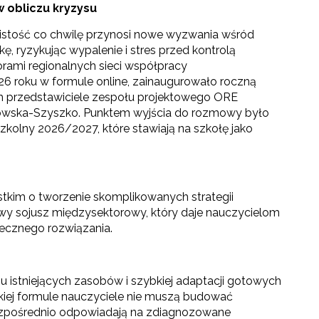
 obliczu kryzysu
istość co chwilę przynosi nowe wyzwania wśród
, ryzykując wypalenie i stres przed kontrolą
ami regionalnych sieci współpracy
26 roku w formule online, zainaugurowało roczną
nim przedstawiciele zespołu projektowego ORE
pkowska-Szyszko. Punktem wyjścia do rozmowy było
zkolny 2026/2027, które stawiają na szkołę jako
tkim o tworzenie skomplikowanych strategii
wy sojusz międzysektorowy, który daje nauczycielom
ecznego rozwiązania.
towo-językowego (CLIL)"
istniejących zasobów i szybkiej adaptacji gotowych
kiej formule nauczyciele nie muszą budować
bezpośrednio odpowiadają na zdiagnozowane