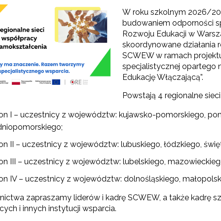
W roku szkolnym 2026/202
budowaniem odporności sp
Rozwoju Edukacji w Warsz
skoordynowane działania r
SCWEW w ramach projekt
specjalistycznej opartego
Edukację Włączającą”.
Konkurs grantowy edycja V"
Powstają 4 regionalne siec
Konkurs grantowy edycja IV"
ion I – uczestnicy z województw: kujawsko-pomorskiego, p
niopomorskiego;
Konkurs grantowy edycja III"
on II – uczestnicy z województw: lubuskiego, łódzkiego, świę
Konkurs grantowy edycja II"
ion III – uczestnicy z województw: lubelskiego, mazowieckie
Konkurs grantowy edycja I"
ion IV – uczestnicy z województw: dolnośląskiego, małopolski
nictwa zapraszamy liderów i kadrę SCWEW, a także kadrę szk
ch i innych instytucji wsparcia.
Cyfrowy rozwój oświaty w ZJST"