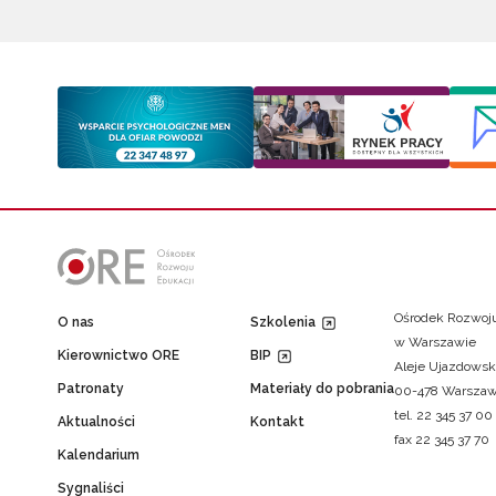
Ośrodek Rozwoju
O nas
Szkolenia
w Warszawie
Kierownictwo ORE
BIP
Aleje Ujazdowsk
Patronaty
Materiały do pobrania
00-478 Warsza
tel. 22 345 37 00
Aktualności
Kontakt
fax 22 345 37 70
Kalendarium
Sygnaliści