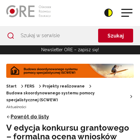
Przejdź do Nawigacji
Przejdź do stopki
Przejdź do treści artykułu
Szukaj
Newsletter ORE – zapisz się!
Start
FERS
Projekty realizowane
Budowa skoordynowanego systemu pomocy
specjalistycznej (SCWEW)
Aktualności
Powrót do listy
V edycja konkursu grantowego
– formalna ocena wniosków