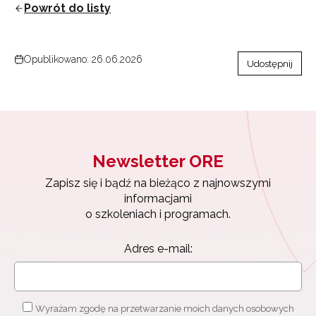
Powrót do listy
Opublikowano: 26.06.2026
Udostępnij
Newsletter ORE
Zapisz się i bądź na bieżąco z najnowszymi
informacjami
o szkoleniach i programach.
Newsletter ORE
Adres e-mail:
Zapisz się i bądź na bieżąco z najnowszymi
informacjami
o szkoleniach i programach.
Adres e-mail:
Wyrażam zgodę na przetwarzanie moich danych osobowych