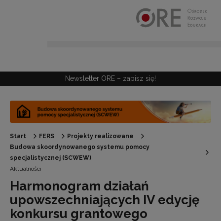
Przejdź do Nawigacji
Przejdź do stopki
Przejdź do treści artykułu
Newsletter ORE – zapisz się!
Start
FERS
Projekty realizowane
Budowa skoordynowanego systemu pomocy
specjalistycznej (SCWEW)
Aktualności
Harmonogram działań
upowszechniających IV edycję
konkursu grantowego