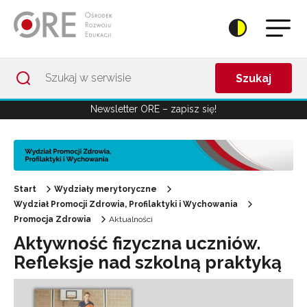
Przejdź do Nawigacji
Przejdź do stopki
Przejdź do treści artykułu
Szukaj
Newsletter ORE – zapisz się!
Start
Wydziały merytoryczne
Wydział Promocji Zdrowia, Profilaktyki i Wychowania
Promocja Zdrowia
Aktualności
Aktywność fizyczna uczniów.
Refleksje nad szkolną praktyką