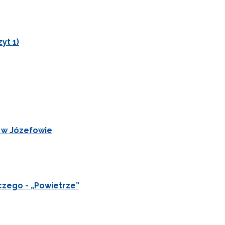
yt 1)
j w Józefowie
czego - „Powietrze”