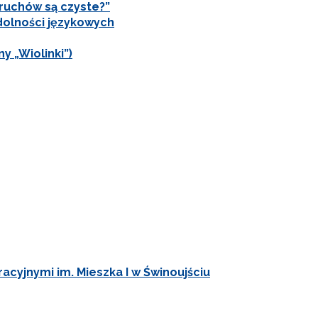
ruchów są czyste?”
zdolności językowych
 „Wiolinki”)
cyjnymi im. Mieszka I w Świnoujściu