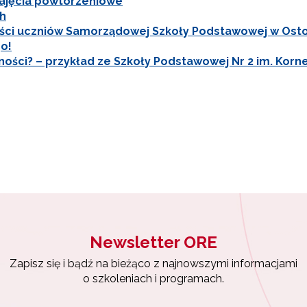
 zajęcia powtórzeniowe
ch
ności uczniów Samorządowej Szkoły Podstawowej w Ost
go!
ości? – przykład ze Szkoły Podstawowej Nr 2 im. Kor
Newsletter ORE
Zapisz się i bądź na bieżąco z najnowszymi informacjami
o szkoleniach i programach.