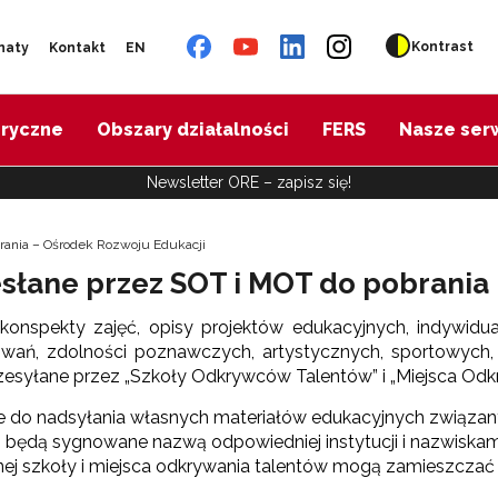
Kontrast
naty
Kontakt
EN
oryczne
Obszary działalności
FERS
Nasze ser
Newsletter ORE – zapisz się!
brania – Ośrodek Rozwoju Edukacji
esłane przez SOT i MOT do pobrania
i konspekty zajęć, opisy projektów edukacyjnych, indywid
esowań, zdolności poznawczych, artystycznych, sportowych,
przesyłane przez „Szkoły Odkrywców Talentów” i „Miejsca Odk
że do nadsyłania własnych materiałów edukacyjnych związa
e, będą sygnowane nazwą odpowiedniej instytucji i nazwiska
j szkoły i miejsca odkrywania talentów mogą zamieszczać n