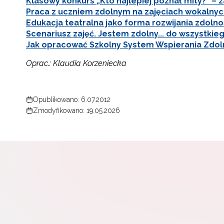
Klasowy konkurs „Kto najlepiej poznał mity?” –
Praca z uczniem zdolnym na zajęciach wokalny
Edukacja teatralna jako forma rozwijania zdol
Scenariusz zajęć. Jestem zdolny... do wszystkie
Jak opracować Szkolny System Wspierania Zdoln
Oprac.: Klaudia Korzeniecka
Opublikowano: 6.07.2012
Zmodyfikowano: 19.05.2026