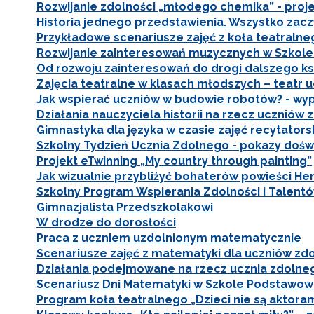
Rozwijanie zdolności „młodego chemika” - proj
Historia jednego przedstawienia. Wszystko zacz
Przykładowe scenariusze zajęć z koła teatralne
Rozwijanie zainteresowań muzycznych w Szkole P
W
cel
Od rozwoju zainteresowań do drogi dalszego ks
Zajęcia teatralne w klasach młodszych – teatr u
Jak wspierać uczniów w budowie robotów? - wy
Działania nauczyciela historii na rzecz uczniów 
Gimnastyka dla języka w czasie zajęć recytators
Szkolny Tydzień Ucznia Zdolnego - pokazy doś
Projekt eTwinning „My country through painting”
Jak wizualnie przybliżyć bohaterów powieści He
Szkolny Program Wspierania Zdolności i Talent
Gimnazjalista Przedszkolakowi
W drodze do dorosłości
Praca z uczniem uzdolnionym matematycznie
Scenariusze zajęć z matematyki dla uczniów z
Działania podejmowane na rzecz ucznia zdolneg
Scenariusz Dni Matematyki w Szkole Podstawowe
Program koła teatralnego „Dzieci nie są aktorami