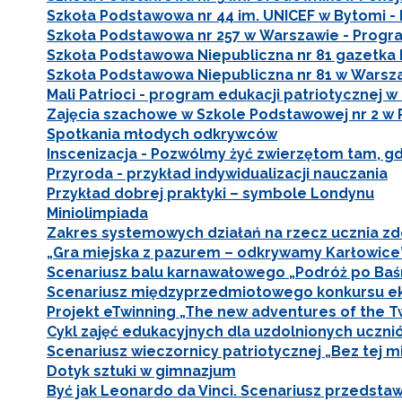
Szkoła Podstawowa nr 44 im. UNICEF w Bytomi -
Szkoła Podstawowa nr 257 w Warszawie - Progr
Szkoła Podstawowa Niepubliczna nr 81 gazetka
Szkoła Podstawowa Niepubliczna nr 81 w Warszawi
Mali Patrioci - program edukacji patriotycznej w
Zajęcia szachowe w Szkole Podstawowej nr 2 w 
Spotkania młodych odkrywców
Inscenizacja - Pozwólmy żyć zwierzętom tam, gdz
Przyroda - przykład indywidualizacji nauczania
Przykład dobrej praktyki – symbole Londynu
Miniolimpiada
Zakres systemowych działań na rzecz ucznia zd
„Gra miejska z pazurem – odkrywamy Karłowice
Scenariusz balu karnawałowego „Podróż po Baśn
Scenariusz międzyprzedmiotowego konkursu e
Projekt eTwinning „The new adventures of the T
N
Cykl zajęć edukacyjnych dla uzdolnionych ucznió
Scenariusz wieczornicy patriotycznej „Bez tej m
Zap
o s
Dotyk sztuki w gimnazjum
Być jak Leonardo da Vinci. Scenariusz przedstaw
Adr