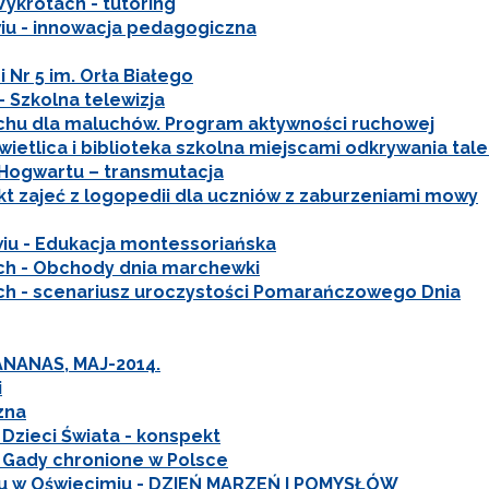
ykrotach - tutoring
iu - innowacja pedagogiczna
Nr 5 im. Orła Białego
 Szkolna telewizja
ruchu dla maluchów. Program aktywności ruchowej
ietlica i biblioteka szkolna miejscami odkrywania ta
 Hogwartu – transmutacja
t zajeć z logopedii dla uczniów z zaburzeniami mowy
wiu - Edukacja montessoriańska
ch - Obchody dnia marchewki
h - scenariusz uroczystości Pomarańczowego Dnia
ANANAS, MAJ-2014.
i
zna
 Dzieci Świata - konspekt
- Gady chronione w Polsce
ju w Oświecimiu - DZIEŃ MARZEŃ I POMYSŁÓW