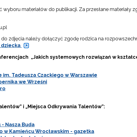
wyboru materiałów do publikacji. Za przesłane materiały zg
u.pl
 do zdjęcia należy dołączyć zgodę rodzica na rozpowszechn
 dziecka
ferencjach „Jakich systemowych rozwiązań w kształc
ce im. Tadeusza Czackiego w Warszawie
opernika we Wrześni
uro
lentów” i „Miejsca Odkrywania Talentów”:
 - Nasza Buda
o w Kamieńcu Wrocławskim - gazetka