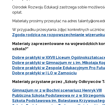
Ośrodek Rozwoju Edukacji zastrzega sobie możliwość 
opłat.
Materiały prosimy przesyłać na adres talenty@ore.ed
W przypadku przesyłania zdjęć konkretnych uczniów,
Zgoda rodzica na rozpowszechnianie wizerunku
Materiały zaprezentowane na wojewódzkich kon
szkoła?”
Dobre praktyki w XXVII Liceum Ogólnokształcą
Dobre praktyki w Gimnazjum nr 1 im. Mikołaja K
Dobre praktyki w Zespole Edukacyjnym Pro Fut
Dobre praktyki w I LO w Zamościu
Materiały przysłane przez „Szkoły Odkrywców Ta
Gimnazjum nr 2 w Bochni scenariusz Henryk VIII
Publiczna Szkoła Podstawowa nr 2 w Strzegomiu
Szkoła Podstawowa im. Bolesława Krzywousteg