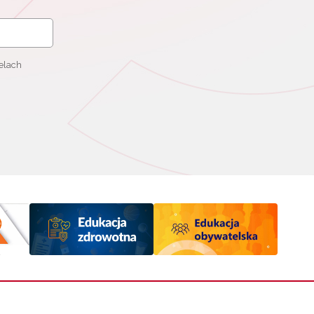
elach