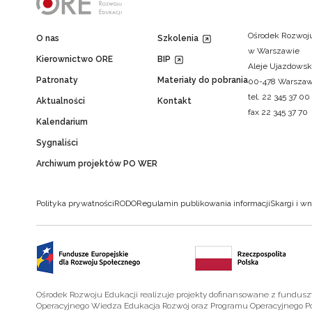
Ośrodek Rozwoju
O nas
Szkolenia
w Warszawie
Kierownictwo ORE
BIP
Aleje Ujazdowsk
Patronaty
Materiały do pobrania
00-478 Warsza
tel. 22 345 37 00
Aktualności
Kontakt
fax 22 345 37 70
Kalendarium
Sygnaliści
Archiwum projektów PO WER
Polityka prywatności
RODO
Regulamin publikowania informacji
Skargi i wn
Ośrodek Rozwoju Edukacji realizuje projekty dofinansowane z fundus
Operacyjnego Wiedza Edukacja Rozwój oraz Programu Operacyjnego P