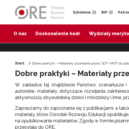
Przejdź do Nawigacji
Przejdź do stopki
Przejdź do treści artykułu
Szkolenia
BIP
Patro
O nas
Doskonalenie kadr
Wydziały meryt
Start
Dobre praktyki – Materiały przesłane przez SOT i MOT do po
Dobre praktyki – Materiały prz
W zakładce tej znajdziecie Państwo: scenariusze 
autorskie, materiały dotyczące rozwijania zainter
aktywnością obywatelską dzieci i młodzieży i inne, 
Zapraszamy do zapoznania się z publikacjami, a tak
materiały, które Ośrodek Rozwoju Edukacji opublikuj
na opublikowanie materiałów. Zgodę w formie pisemne
przesyłają do ORE.