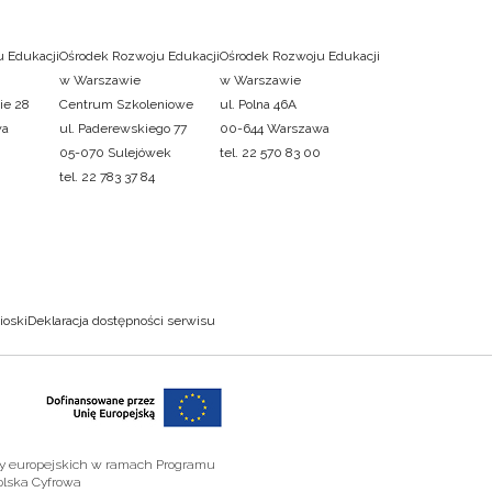
 Edukacji
Ośrodek Rozwoju Edukacji
Ośrodek Rozwoju Edukacji
w Warszawie
w Warszawie
ie 28
Centrum Szkoleniowe
ul. Polna 46A
wa
ul. Paderewskiego 77
00-644 Warszawa
05-070 Sulejówek
tel. 22 570 83 00
tel. 22 783 37 84
ioski
Deklaracja dostępności serwisu
zy europejskich w ramach Programu
olska Cyfrowa