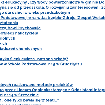
ekt edukacyjny „Czy wody powierzchniowe w gminie Do
yna się od przedszkola. O rozwijaniu zainteresowań i 
go dla dzieci w wieku przedszkolnym
odstawowej nr 12 w Jastrzębiu-Zdroju (Zespół Wokalny
yrażam zgodę na przetwarzanie moich danych osobowych przez ORE w
ach marketingowych.
ztałcenia
czy, bawi i wychowuje
Zapisuję się
powiedź nauczyciela
zdolnych
kich
wiadczeń chemicznych
nryka Sienkiewicza -patrona szkoły?
ów w Szkole Podstawowej nr 5 w Grudziądzu
dolnych realizowane metodę projektów
o przez Liceum Ogólnokształcące z Oddziałami Integra
j nr 14 w Szczecinie
, one tylko bawią się w teatr…”