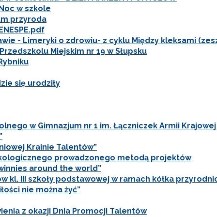
 Noc w szkole
am przyroda
 ENESPE.pdf
e - Limeryki o zdrowiu- z cyklu Między kleksami (zesz
 Przedszkolu Miejskim nr 19 w Słupsku
Rybniku
ie się urodziły
olnego w Gimnazjum nr 1 im. Łączniczek Armii Krajowe
”
iowej Krainie Talentów”
kologicznego prowadzonego metodą projektów
winnies around the world”
ewsletter ORE
w kl. III szkoły podstawowej w ramach kółka przyrodni
iłości nie można żyć”
isz się i bądź na bieżąco z najnowszymi informacjami
zkoleniach i programach.
ienia z okazji Dnia Promocji Talentów
es e-mail: