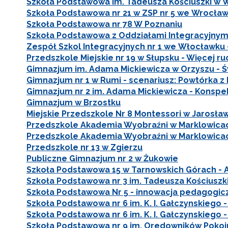
Szkoła Podstawowa im. Tadeusza Kościuszki w W
Szkoła Podstawowa nr 21 w ZSP nr 5 we Wrocław
Szkoła Podstawowa nr 78 W Poznaniu
Szkoła Podstawowa z Oddziałami Integracyjnymi 
Zespół Szkol Integracyjnych nr 1 we Włocławku -
Przedszkole Miejskie nr 19 w Słupsku - Więcej 
Gimnazjum im. Adama Mickiewicza w Orzyszu - Św
Gimnazjum nr 1 w Rumi - scenariusz: Powtórka z
Gimnazjum nr 2 im. Adama Mickiewicza - Konspek
Gimnazjum w Brzostku
Miejskie Przedszkole Nr 8 Montessori w Jarosła
Przedszkole Akademia Wyobraźni w Marklowica
Przedszkole Akademia Wyobraźni w Marklowicac
Przedszkole nr 13 w Zgierzu
Publiczne Gimnazjum nr 2 w Żukowie
Szkoła Podstawowa 15 w Tarnowskich Górach - 
Szkoła Podstawowa nr 3 im. Tadeusza Kościuszk
Szkoła Podstawowa Nr 5 - innowacja pedagogic
Szkoła Podstawowa nr 6 im. K. I. Gałczynskiego -
Szkoła Podstawowa nr 6 im. K. I. Gałczynskiego 
Szkoła Podstawowa nr 9 im. Oredowników Poko