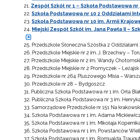
Zespół Szkół nr 1 – Szkoła Podstawowa nr 
Szkoła Podstawowa nr 10 z Oddziałami Int
Szkoła Podstawowa nr 10 im. Armii Krajowe
Miejski Zespół Szkół im. Jana Pawła II – 
Przedszkole Słoneczna Szóstka z Oddziałami
N
Przedszkole Miejskie nr 2 im. J. Brzechwy – Tor
Zap
Przedszkole Miejskie nr 2 im. Wandy Chotomsk
o s
Przedszkole Miejskie nr 2 Promyczek – Leżajsk
Adr
Przedszkole nr 264 Pluszowego Misia – Wars
Przedszkole nr 28 – Bydgoszcz
Publiczna Szkoła Podstawowa nr 1 im. Orła Bi
Publiczna Szkoła Podstawowa nr 3 im. Henryk
W
cel
Samorządowe Przedszkole nr 151 Na krakowsk
Szkoła Podstawowa nr 1 im. Adama Mickiewic
Szkoła Podstawowa nr 1 im. Mikołaja Kopernika
Szkoła Podstawowa nr 1 im. Powstańców Wiel
Szkoła Podstawowa nr 1 im. Romualda Traugut