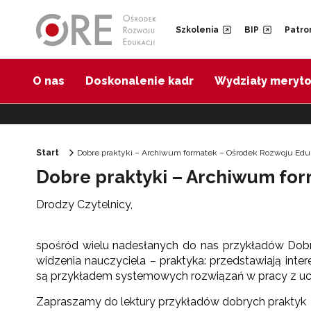
Przejdź do Nawigacji
Przejdź do stopki
Przejdź do treści artykułu
Szkolenia
BIP
Patro
O nas
Doskonalenie kadr
Wydziały meryt
Start
Dobre praktyki – Archiwum formatek – Ośrodek Rozwoju Edu
Dobre praktyki – Archiwum fo
Drodzy Czytelnicy,
spośród wielu nadesłanych do nas przykładów Dobr
widzenia nauczyciela – praktyka: przedstawiają inter
są przykładem systemowych rozwiązań w pracy z uc
Zapraszamy do lektury przykładów dobrych praktyk –