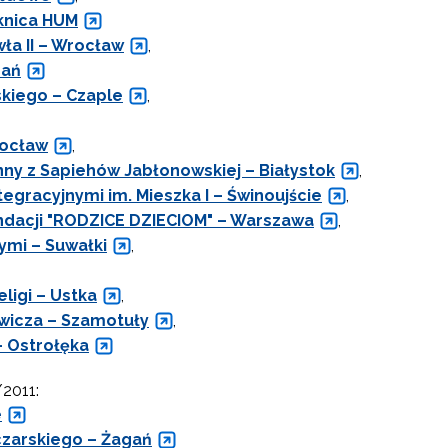
knica HUM
ła II – Wrocław
,
nań
kiego – Czaple
,
rocław
,
nny z Sapiehów Jabłonowskiej – Białystok
,
gracyjnymi im. Mieszka I – Świnoujście
,
ndacji "RODZICE DZIECIOM" – Warszawa
,
ymi – Suwałki
,
ligi – Ustka
,
wicza – Szamotuły
,
– Ostrołęka
2011:
e
czarskiego – Żagań