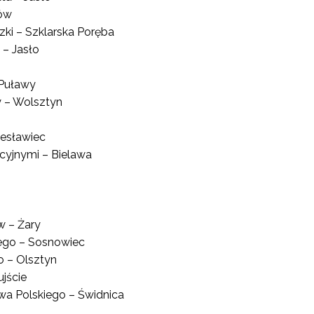
tów
ki – Szklarska Poręba
 – Jasło
 Puławy
y – Wolsztyn
lesławiec
cyjnymi – Bielawa
w – Żary
iego – Sosnowiec
o – Olsztyn
jście
wa Polskiego – Świdnica