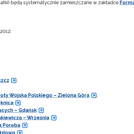
atki) będą systematycznie zamieszczane w zakładce
Forma
2012:
szcz
,
hoty Wojska Polskiego – Zielona Góra
,
ęknica
,
ących – Gdańsk
kiewicza – Września
a Poręba
ałdowo
,