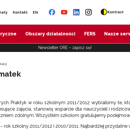
Kontrast
naty
Kontakt
EN
oryczne
Obszary działalności
FERS
Nasze ser
Newsletter ORE – zapisz się!
kacji
rmatek
ych Praktyk w roku szkolnym 2011/2012 wybraliśmy te, kt
esujące zajęcia, stanowią wsparcie dla nauczycieli i rodzic
zniem zdolnym. Wszystkim szkołom gratulujemy podejmowany
 rok szkolny 2011/2012 i 2010/2011. Najbardziej przydatne 