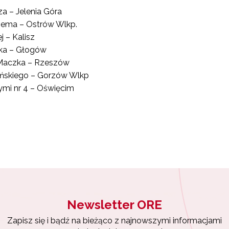
a – Jelenia Góra
Bema – Ostrów Wlkp.
j – Kalisz
ika – Głogów
 Maczka – Rzeszów
yńskiego – Gorzów Wlkp
ymi nr 4 – Oświęcim
Newsletter ORE
Zapisz się i bądź na bieżąco z najnowszymi informacjami