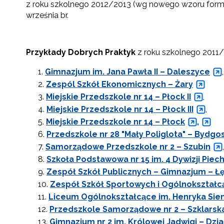
z roku szkolnego 2012/2013 (wg nowego wzoru form
września br.
Przykłady Dobrych Praktyk
z roku szkolnego 2011/
Gimnazjum im. Jana Pawła II – Daleszyce
,
Zespól Szkół Ekonomicznych – Żary
Miejskie Przedszkole nr 14 – Płock II
,
Miejskie Przedszkole nr 14 – Płock III
,
Miejskie Przedszkole nr 14 – Płock
,
Przedszkole nr 28 "Mały Poliglota" – Bydgo
Samorządowe Przedszkole nr 2 – Szubin
,
Szkoła Podstawowa nr 15 im. 4 Dywizji Piec
Zespół Szkół Publicznych – Gimnazjum – Ł
Zespół Szkół Sportowych i Ogólnokształc
Liceum Ogólnokształcące im. Henryka Sien
Przedszkole Samorządowe nr 2 – Szklarsk
Gimnazjum nr 2 im. Królowej Jadwigi – Dzi