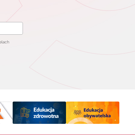
elach