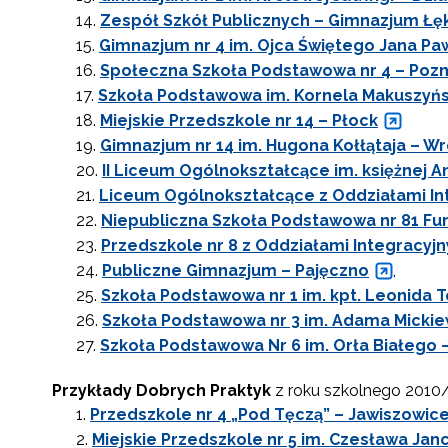
Zespół Szkół Publicznych – Gimnazjum Łę
Gimnazjum nr 4 im. Ojca Świętego Jana Paw
Społeczna Szkoła Podstawowa nr 4 – Poz
Szkoła Podstawowa im. Kornela Makuszyńs
Miejskie Przedszkole nr 14 – Płock
Gimnazjum nr 14 im. Hugona Kołłątaja – W
II Liceum Ogólnokształcące im. księżnej A
Liceum Ogólnokształcące z Oddziałami Inte
Niepubliczna Szkoła Podstawowa nr 81 Fu
Przedszkole nr 8 z Oddziałami Integracyjn
Publiczne Gimnazjum – Pajęczno
,
Szkoła Podstawowa nr 1 im. kpt. Leonida Te
Szkoła Podstawowa nr 3 im. Adama Mickie
Szkoła Podstawowa Nr 6 im. Orła Białego 
Przykłady Dobrych Praktyk
z roku szkolnego 2010/
Przedszkole nr 4 „Pod Tęczą” – Jawiszowic
Miejskie Przedszkole nr 5 im. Czesława Jan