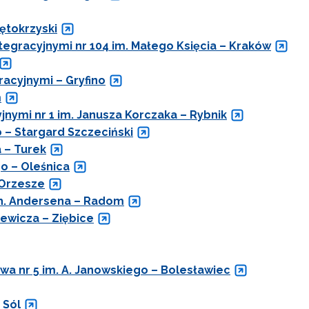
ętokrzyski
egracyjnymi nr 104 im. Małego Księcia – Kraków
acyjnymi – Gryfino
m
nymi nr 1 im. Janusza Korczaka – Rybnik
 – Stargard Szczeciński
a – Turek
go – Oleśnica
 Orzesze
Ch. Andersena – Radom
ewicza – Ziębice
owa nr 5 im. A. Janowskiego – Bolesławiec
 Sól